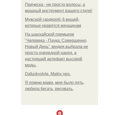
Прическа - не просто волосы, а
мощный инструмент вашего стиля!
Мужской гардероб: 6 вещей,
которые нравятся женщинам
На шанхайской премьере
"Человека - Паука: Совершенно
Новый День" зендея выбрала не
просто очередной наряд, а
настоящий артефакт высокой
моды.
Dafunkystyle. Matrix neo.
Я помню мама, мне было пять,
любила бегать, рисовать.