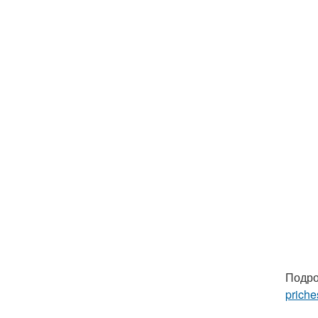
Подро
priche