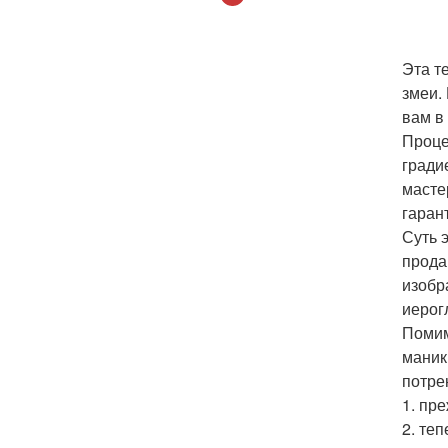
Эта т
змеи.
вам в
Проце
гради
масте
гаран
Суть 
прода
изобр
иерог
Помим
маник
потре
1. пр
2. те