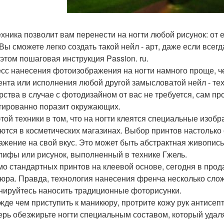
ехника позволит вам перенести на ногти любой рисунок: от 
 Вы сможете легко создать такой нейл - арт, даже если все
 этом пошаговая инструкция Passion. ru.
сс нанесения фотоизображения на ногти намного проще, ч
ента или исполнения любой другой замысловатой нейл - тех
рства в случае с фотодизайном от вас не требуется, сам про
тированно поразит окружающих.
этой техники в том, что на ногти клеятся специальные изо
ются в косметических магазинах. Выбор принтов настолько
ажение на свой вкус. Это может быть абстрактная живопись,
лифы или рисунок, выполненный в технике Гжель.
о стандартных принтов на клеевой основе, сегодня в прод
юра. Правда, технология нанесения френча несколько слож
нируйтесь наносить традиционные фоторисунки.
ежде чем приступить к маникюру, протрите кожу рук антисеп
перь обезжирьте ногти специальным составом, который уда