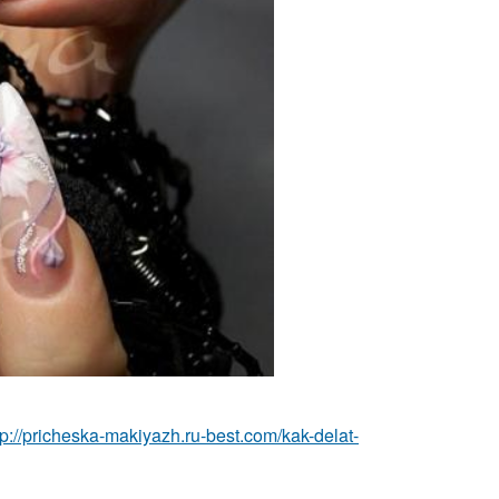
tp://pricheska-makiyazh.ru-best.com/kak-delat-