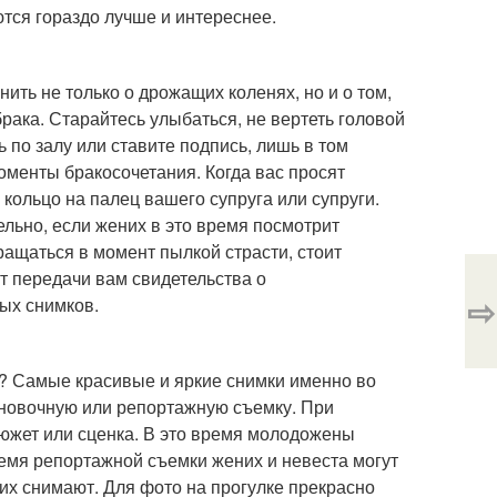
ются гораздо лучше и интереснее.
ть не только о дрожащих коленях, но и о том,
рака. Старайтесь улыбаться, не вертеть головой
ь по залу или ставите подпись, лишь в том
оменты бракосочетания. Когда вас просят
кольцо на палец вашего супруга или супруги.
ельно, если жених в это время посмотрит
вращаться в момент пылкой страсти, стоит
нт передачи вам свидетельства о
⇨
ных снимков.
? Самые красивые и яркие снимки именно во
ановочную или репортажную съемку. При
южет или сценка. В это время молодожены
ремя репортажной съемки жених и невеста могут
о их снимают. Для фото на прогулке прекрасно