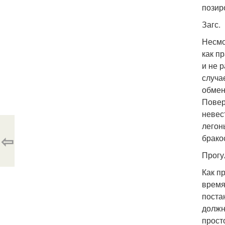
позир
Загс.
Несмо
как п
и не 
случа
обмен
Повер
невес
легон
⇦
брако
Прогу
Как п
время
поста
должн
прост