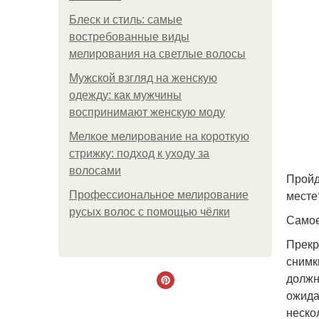
Блеск и стиль: самые
востребованные виды
мелирования на светлые волосы
Мужской взгляд на женскую
одежду: как мужчины
воспринимают женскую моду
Мелкое мелирование на короткую
стрижку: подход к уходу за
волосами
Пройд
месте
Профессиональное мелирование
русых волос с помощью чёлки
Самое
Прекр
снимк
должн
ожида
неско