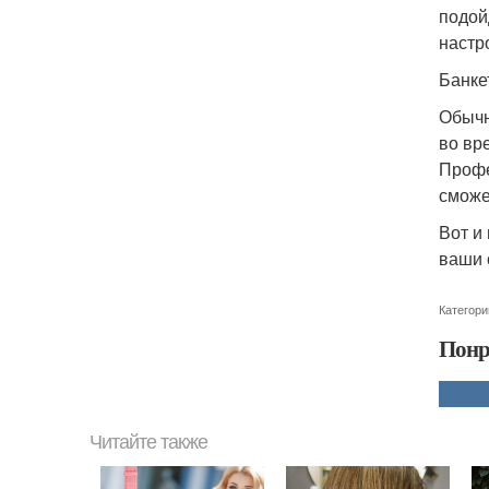
подой
настр
Банке
Обычн
во вр
Профе
сможе
Вот и
ваши 
Категори
Понр
Читайте также