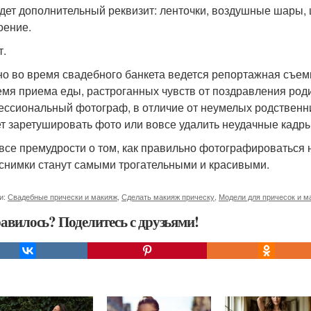
дет дополнительный реквизит: ленточки, воздушные шары, 
оение.
т.
о во время свадебного банкета ведется репортажная съемка
емя приема еды, растроганных чувств от поздравления роди
ссиональный фотограф, в отличие от неумелых родственни
т заретушировать фото или вовсе удалить неудачные кадры
 все премудрости о том, как правильно фотографироваться н
снимки станут самыми трогательными и красивыми.
и:
Свадебные прически и макияж
,
Сделать макияж прическу
,
Модели для причесок и м
авилось? Поделитесь с друзьями!