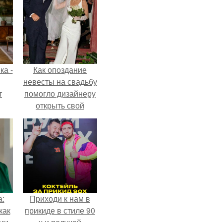
ка -
Как опоздание
невесты на свадьбу
т
помогло дизайнеру
открыть свой
о и
бренд.
бои
а:
Приходи к нам в
как
прикиде в стиле 90