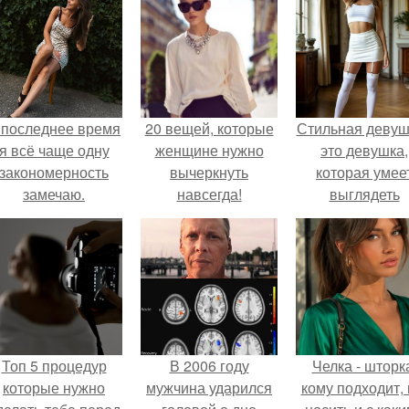
 последнее время
20 вещей, которые
Стильная девуш
я всё чаще одну
женщине нужно
это девушка,
закономерность
вычеркнуть
которая умее
замечаю.
навсегда!
выглядеть
привлекательн
элегантно в лю
ситуации.
Топ 5 процедур
В 2006 году
Челка - шторк
которые нужно
мужчина ударился
кому подходит, 