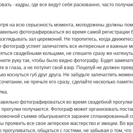
овать - кадры, где все ведут себя раскованно, часто получа
тря на всю серьезность момента, молодожены должны помни
равильно фотографироваться во время самой регистрации б
разглядывать зал церемоний. Не торопитесь, когда движетес
е фотограф успеет запечатлеть все интересные и важные м
яться свадебными кольцами, не спешите сразу же натянуть 
ните руку так, чтобы было видно фотографу. Будет замечат
те в глаза, а не потупит свой взор. Поцелуй не должен пре
ько коснуться губ друг друга. Не забудьте запечатлеть моме
сочетании, не прячьте его сразу, сделайте несколько памят
лка.
равильно фотографироваться во время свадебной прогулки
 прогулки получаются. Фотограф может организовать пост
новочной съемке обыгрывается заранее спланированный с
ы проявить все свое актерское мастерство и эмоции. Во в
о прогуливаться, общаться с гостями, не забывая о том, чт