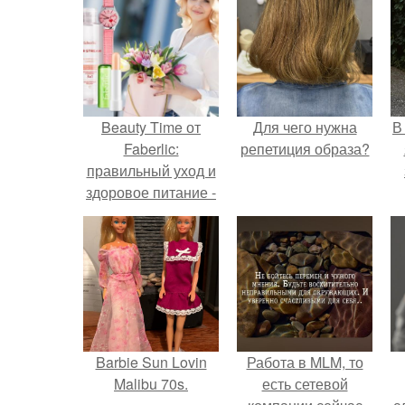
Beauty Time от
Для чего нужна
В
Faberlic:
репетиция образа?
правильный уход и
здоровое питание -
залог сохранения
молодости и
красоты!
Barbie Sun Lovin
Работа в MLM, то
Malibu 70s.
есть сетевой