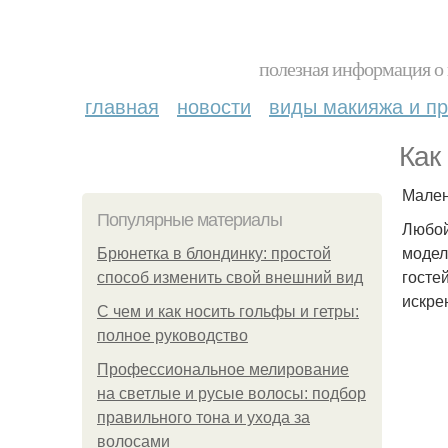
полезная информация о 
главная
новости
виды макияжа и пр
Как
Мален
Популярные материалы
Любой
модел
Брюнетка в блондинку: простой
госте
способ изменить свой внешний вид
искре
С чем и как носить гольфы и гетры:
полное руководство
Профессиональное мелирование
на светлые и русые волосы: подбор
правильного тона и ухода за
волосами