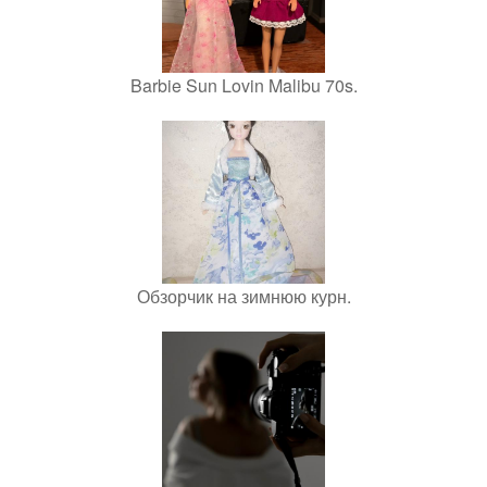
Barbie Sun Lovin Malibu 70s.
Обзорчик на зимнюю курн.