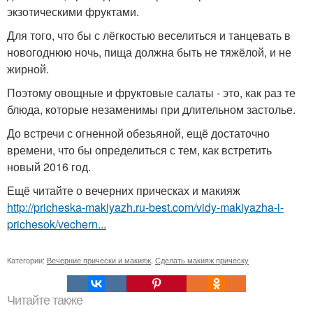
экзотическими фруктами.
Для того, что бы с лёгкостью веселиться и танцевать в
новогоднюю ночь, пища должна быть не тяжёлой, и не
жирной.
Поэтому овощные и фруктовые салаты - это, как раз те
блюда, которые незаменимы при длительном застолье.
До встречи с огненной обезьяной, ещё достаточно
времени, что бы определиться с тем, как встретить
новый 2016 год.
Ещё читайте о вечерних прическах и макияж
http://pricheska-makiyazh.ru-best.com/vidy-makiyazha-i-
prichesok/vechern...
Категории:
Вечерние прически и макияж
,
Сделать макияж прическу
Читайте также