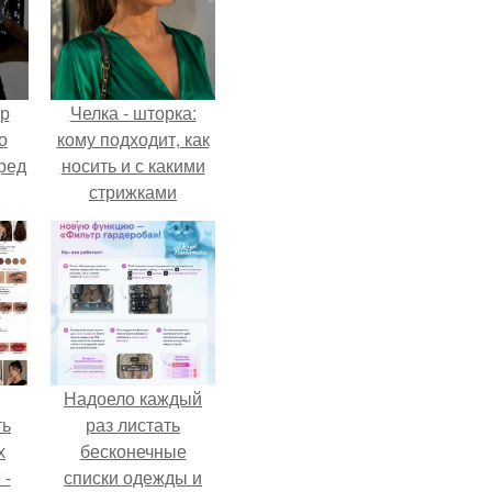
ур
Челка - шторка:
о
кому подходит, как
ред
носить и с какими
стрижками
сочетать.
Надоело каждый
ть
раз листать
х
бесконечные
 -
списки одежды и