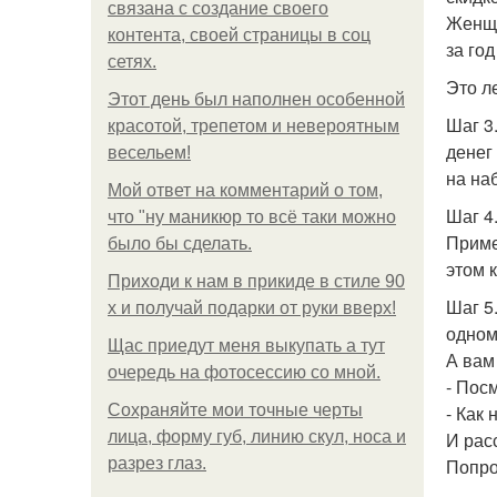
связана с создание своего
Женщи
контента, своей страницы в соц
за год
сетях.
Это ле
Этот день был наполнен особенной
Шаг 3
красотой, трепетом и невероятным
денег
весельем!
на на
Мой ответ на комментарий о том,
Шаг 4
что "ну маникюр то всё таки можно
Приме
было бы сделать.
этом 
Приходи к нам в прикиде в стиле 90
Шаг 5
х и получай подарки от руки вверх!
одном
Щас приедут меня выкупать а тут
А вам
очередь на фотосессию со мной.
- Пос
Сохраняйте мои точные черты
- Как 
лица, форму губ, линию скул, носа и
И рас
разрез глаз.
Попро