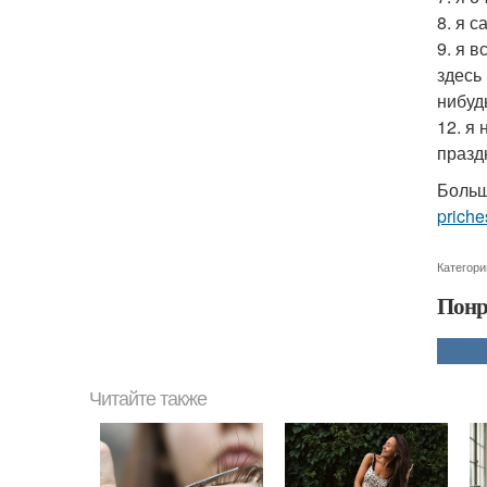
8. я 
9. я 
здесь
нибуд
12. я 
празд
Больш
priche
Категори
Понр
Читайте также