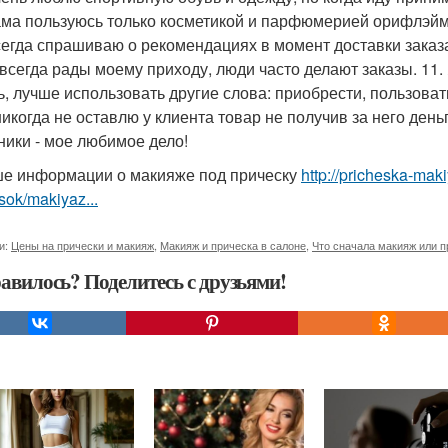
сама пользуюсь только косметикой и парфюмерией орифлэйм
всегда спрашиваю о рекомендациях в момент доставки заказ
 всегда рады моему приходу, люди часто делают заказы. 11.
ь, лучше использовать другие слова: приобрести, пользоват
никогда не оставлю у клиента товар не получив за него день
ники - мое любимое дело!
е информации о макияже под прическу
http://pricheska-mak
sok/makiyaz...
и:
Цены на прически и макияж
,
Макияж и прическа в салоне
,
Что сначала макияж или п
авилось? Поделитесь с друзьями!