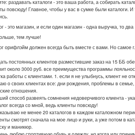
те: раздавать каталоги - это ваша работа, а собирать катало
ты повсюду! Главное, чтобы у вас в сумке были каталоги. И 
ись.
г - это магазин, и если один магазин - одна выручка, то два
ольше, тем лучше!
ог орифлэйм должен всегда быть вместе с вами. Но самое гл
ать постоянных клиентов разместившие заказ на 15 ББ обес
вит около 3000 руб. все преимущества программы лояльност
ка работы с клиентами. 1. если я не улыбнусь, клиент не отк
знаю о своих клиентах все: дни рождения, проблемы в семье
ские отношения.
чший способ развеять сомнения недоверчивого клиента - ука
талог всегда со мной, ведь клиенты повсюду!
заказываю не менее 20 каталогов в каждом каталожном перио
иенты смотрят сначала на мое лицо и руки, а уже потом в ка
ску и маникюр.
очень люблю спортивную обувь и одежду, но когда иду прини