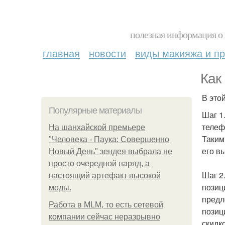
полезная информация о 
главная
новости
виды макияжа и пр
Как
В это
Популярные материалы
Шаг 1
телеф
На шанхайской премьере
Таким
"Человека - Паука: Совершенно
его в
Новый День" зендея выбрала не
просто очередной наряд, а
Шаг 2
настоящий артефакт высокой
позиц
моды.
предл
Работа в MLM, то есть сетевой
позиц
компании сейчас неразрывно
скидк