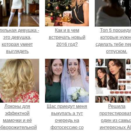
тильная девушка -
Как и в чем
Топ 5 процед
это девушка,
встречать новый
которые нужн
которая умеет
2016 год?
сделать тебе пе
выглядеть
отпуском.
привлекательно и
легантно в любои
ситуации.
Локоны для
Щас приедут меня
Решила
эффектной
выкупать а тут
протестирова
мамочки и её
очередь на
один из самы
обворожительной
фотосессию со
интересных AI