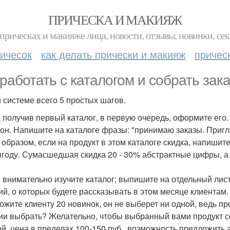
ПРИЧЕСКА И МАКИЯЖ
прическах и макияже лица, новости, отзывы, новинки, сек
ичесок
как делать прически и макияж
причес
 работать с каталогом и собрать зака
й системе всего 5 простых шагов.
. получив первый каталог, в первую очередь, оформите его
он. Напишите на каталоге фразы: "принимаю заказы. Пригла
 образом, если на продукт в этом каталоге скидка, напишит
ыгоду. Сумасшедшая скидка 20 - 30% абстрактные цифры, а 5
. внимательно изучите каталог; выпишите на отдельный лист
ий, о которых будете рассказывать в этом месяце клиентам.
ожите клиенту 20 новинок, он не выберет ни одной, ведь пр
ии выбрать? Желательно, чтобы выбранный вами продукт со
ой, цена в пределах 100-150 руб., возможность предложить