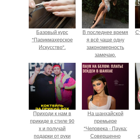
Базовый курс
В последнее время
С
"Парикмахерское
я всё чаще одну
Искусство".
закономерность
замечаю.
э
Приходи к нам в
На шанхайской
прикиде в стиле 90
премьере
х и получай
"Человека - Паука:
подарки от руки
Совершенно