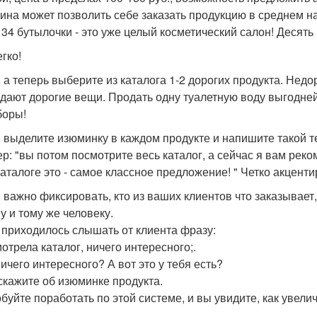
на может позволить себе заказать продукцию в среднем на 2
 34 бутылочки - это уже целый косметический салон! Десять 
гко!
. а теперь выберите из каталога 1-2 дорогих продукта. Нед
 дают дорогие вещи. Продать одну туалетную воду выгодн
боры!
. выделите изюминку в каждом продукте и напишите такой те
р: "вы потом посмотрите весь каталог, а сейчас я вам рек
каталоге это - самое классное предложение! " Четко акценти
. важно фиксировать, кто из ваших клиентов что заказывает
у и тому же человеку.
 приходилось слышать от клиента фразу:
мотрела каталог, ничего интересного;.
ничего интересного? А вот это у тебя есть?
скажите об изюминке продукта.
буйте поработать по этой системе, и вы увидите, как увел