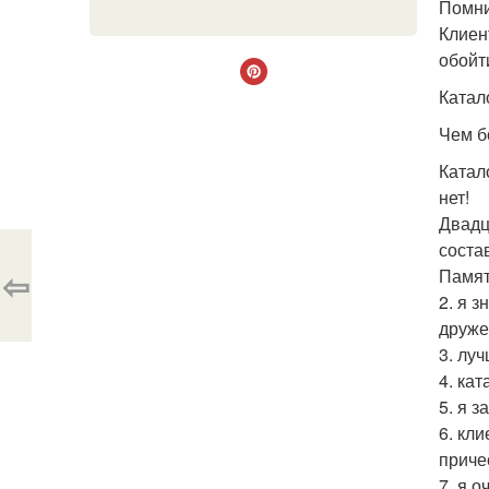
Помни
Клиен
обойт
Катало
Чем б
Катал
нет!
Двадц
соста
⇦
Памят
2. я 
друже
3. лу
4. ка
5. я 
6. кл
приче
7. я 