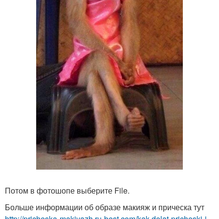
Потом в фотошопе выберите File.
Больше информации об образе макияж и прическа тут
http://pricheska-makiyazh.ru-best.com/kak-delat-pricheski-i-