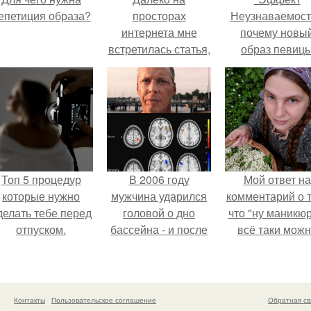
епетиция образа?
просторах
Неузнаваемост
интернета мне
почему новы
встретилась статья,
образ певиц
где рассказывалось
вызвал споры
о том как
гранях
подготовиться к
возможного?
свадьбе поэтапно.
Топ 5 процедур
В 2006 году
Мой ответ на
которые нужно
мужчина ударился
комментарий о т
делать тебе перед
головой о дно
что "ну маникюр
отпуском.
бассейна - и после
всё таки мож
этого его жизнь
было бы сделат
изменилась самым
странным образом.
Контакты
Пользовательское соглашение
Обратная св