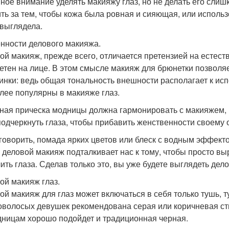
ное внимание уделять макияжу глаз, но не делать его слиш
ть за тем, чтобы кожа была ровная и сияющая, или исполь
 выглядела.
нности делового макияжа.
ой макияж, прежде всего, отличается претензией на естеств
етен на лице. В этом смысле макияж для брюнетки позволя
инки: ведь общая тональность внешности располагает к ис
лее популярны в макияже глаз.
ная прическа модницы должна гармонировать с макияжем, и
подчеркнуть глаза, чтобы прибавить женственности своему 
 говорить, помада ярких цветов или блеск с водным эффект
 деловой макияж подталкивает нас к тому, чтобы просто выр
ить глаза. Сделав только это, вы уже будете выглядеть де
ой макияж глаз.
ой макияж для глаз может включаться в себя только тушь, т
оволосых девушек рекомендована серая или коричневая ст
дницам хорошо подойдет и традиционная черная.