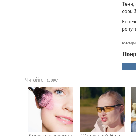
Тени,
серый
Конеч
репут
Категори
Понр
Читайте также
5 простых приемов,
"Страшная? Ну да,