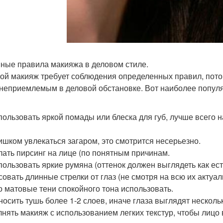
ные правила макияжа в деловом стиле.
ой макияж требует соблюдения определенных правил, потому
 неприемлемым в деловой обстановке. Вот наиболее попул
пользовать яркой помады или блеска для губ, лучше всего н
ишком увлекаться загаром, это смотрится несерьезно.
лать пирсинг на лице (по понятным причинам.
пользовать яркие румяна (оттенок должен выглядеть как ес
совать длинные стрелки от глаз (не смотря на всю их актуал
о матовые тени спокойного тона использовать.
носить тушь более 1-2 слоев, иначе глаза выглядят несколь
нять макияж с использованием легких текстур, чтобы лицо 