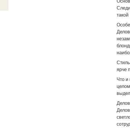
Основ
Следи
такой
Особе
Делов
незам
блонд
наибо
Стиль
ярче 
Что и
целом
выдел
Делов
Делов
светл
сотру