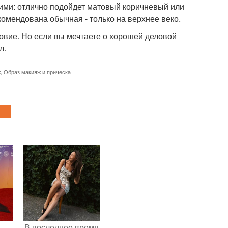
ими: отлично подойдет матовый коричневый или
комендована обычная - только на верхнее веко.
ловие. Но если вы мечтаете о хорошей деловой
л.
ж
,
Образ макияж и прическа
В последнее время