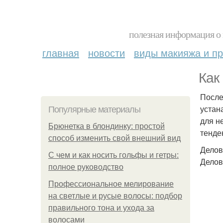
полезная информация о 
главная
новости
виды макияжа и пр
Как
После
устан
Популярные материалы
для н
Брюнетка в блондинку: простой
тенде
способ изменить свой внешний вид
Делов
С чем и как носить гольфы и гетры:
Делов
полное руководство
Профессиональное мелирование
на светлые и русые волосы: подбор
правильного тона и ухода за
волосами