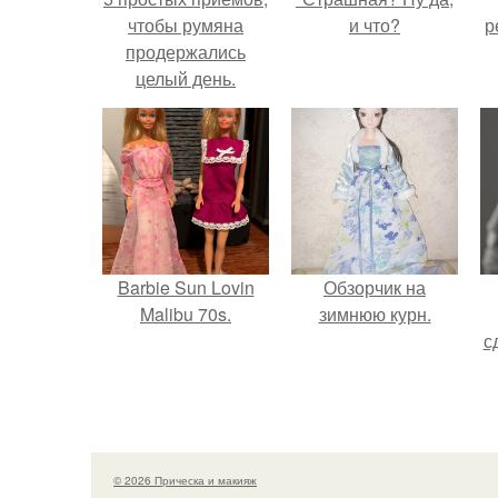
чтобы румяна
и что?
р
продержались
целый день.
Barbie Sun Lovin
Обзорчик на
Malibu 70s.
зимнюю курн.
с
© 2026 Прическа и макияж