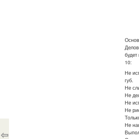
Основ
Делов
будет
10:
Не ис
губ.
Не сл
Не де
Не ис
Не ри
Тольк
Не на
⇦
Выпол