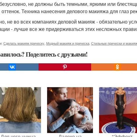
 безусловно, не должны быть темными, яркими или блестящ
 оттенок. Техника нанесения делового макияжа для глаз ре
но, не во всех компаниях деловой макияж - обязательно ус
ации - лучше все же придерживаться этих несложных прави
и:
Сделать макияж прическу
,
Модный макияж и прическа
,
Стильные прически и макия
авилось? Поделитесь с друзьями!
Для чего нужна
Далеко на
"Эффект