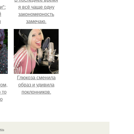
и":
я всё чаще одну
й
закономерность
ы
замечаю.
 о
Глюкоза сменила
ом,
образ и удивила
 то
поклонников.
но
ь.
язь