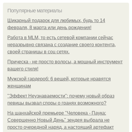
Популярные материалы
Шикарный подарок для любимых, будь то 14
февраля, 8 марта или день рождения!
Работа в MLM, то есть сетевой компании сейчас
неразрывно связана с создание своего контента,
своей страницы в соц сетях.
Прическа - не просто волосы, а мощный инструмент
вашего стиля!
Мужской гардероб: 6 вещей, которые нравятся
женщинам
"Эффект Неузнаваемости": почему новый образ
певицы вызвал споры о гранях возможного?
На шанхайской премьере "Человека - Паука:
Совершенно Новый День" зендея выбрала не
просто очередной наряд, а настоящий артефакт