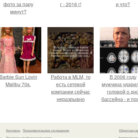
фото за пару
г - 2016 г!
и что?
минут?
Barbie Sun Lovin
Работа в MLM, то
В 2006 году
Malibu 70s.
есть сетевой
мужчина удари
компании сейчас
головой о дн
неразрывно
бассейна - и по
связана с создание
этого его жиз
своего контента,
изменилась са
своей страницы в
странным образ
соц сетях.
Контакты
Пользовательское соглашение
Обратная св
Политика конфидециальности
а
Копирование раз