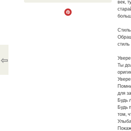
век, 
стара
больш
Стиль
Обращ
стиль 
⇦
Увере
Ты до
ориги
Увере
Помни
для з
Будь 
Будь 
том, 
Улыба
Покаж