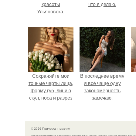
красоты
что я делаю.
Ульяновска.
Сохраняйте мои
В последнее время
точные черты лица,
я всё чаще одну
форму губ, линию
закономерность
скул, носа и разрез
замечаю.
глаз.
© 2026 Прическа и макияж
Полезная информация о прическах и макияже лица, новости, отзывы, новинки, секреты, техник