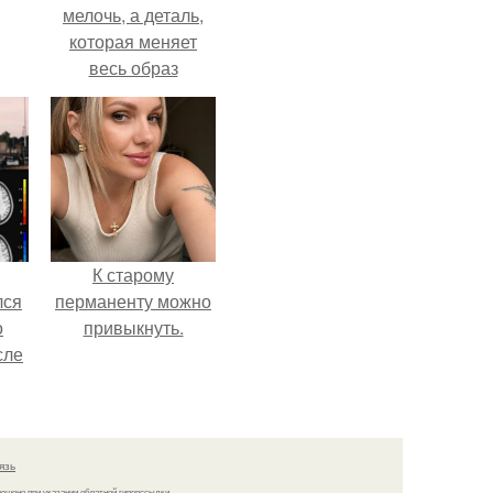
мелочь, а деталь,
которая меняет
весь образ
человека.
К старому
лся
перманенту можно
о
привыкнуть.
сле
нь
мым
ом.
язь
решено при указании обратной гиперссылки.