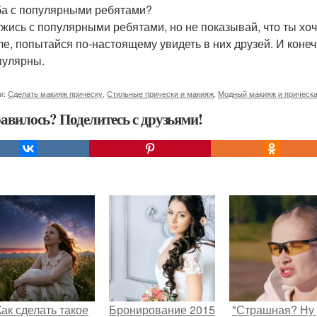
а с популярными ребятами?
жись с популярными ребятами, но не показывай, что ты хо
ле, попытайся по-настоящему увидеть в них друзей. И конеч
пулярны.
и:
Сделать макияж прическу
,
Стильные прически и макияж
,
Модный макияж и прическ
авилось? Поделитесь с друзьями!
Как сделать такое
Бронирование 2015
"Страшная? Ну 