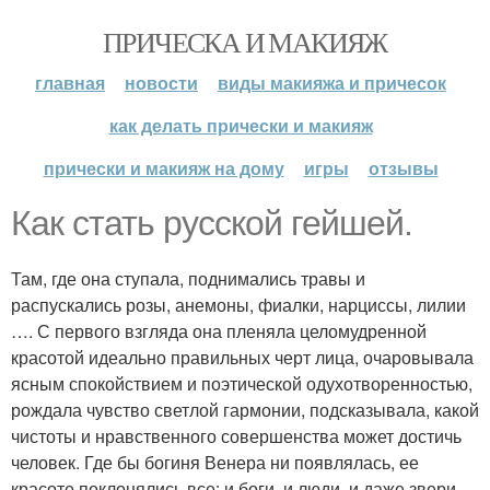
ПРИЧЕСКА И МАКИЯЖ
главная
новости
виды макияжа и причесок
как делать прически и макияж
прически и макияж на дому
игры
отзывы
Как стать русской гейшей.
Там, где она ступала, поднимались травы и
распускались розы, анемоны, фиалки, нарциссы, лилии
…. С первого взгляда она пленяла целомудренной
красотой идеально правильных черт лица, очаровывала
ясным спокойствием и поэтической одухотворенностью,
рождала чувство светлой гармонии, подсказывала, какой
чистоты и нравственного совершенства может достичь
человек. Где бы богиня Венера ни появлялась, ее
красоте поклонялись все: и боги, и люди, и даже звери