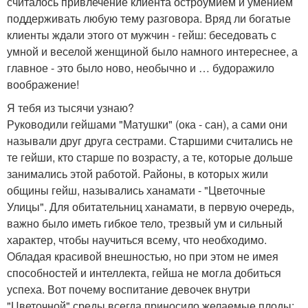
считалось привлечение клиента остроумием и умением
поддерживать любую тему разговора. Вряд ли богатые
клиенты ждали этого от мужчин - гейш: беседовать с
умной и веселой женщиной было намного интереснее, а
главное - это было ново, необычно и … будоражило
воображение!
Я тебя из тысячи узнаю?
Руководили гейшами "Матушки" (ока - сан), а сами они
называли друг друга сестрами. Старшими считались не
те гейши, кто старше по возрасту, а те, которые дольше
занимались этой работой. Районы, в которых жили
общины гейш, назывались ханамати - "Цветочные
Улицы". Для обитательниц ханамати, в первую очередь,
важно было иметь гибкое тело, трезвый ум и сильный
характер, чтобы научиться всему, что необходимо.
Обладая красивой внешностью, но при этом не имея
способностей и интеллекта, гейша не могла добиться
успеха. Вот почему воспитание девочек внутри
"Цветочной" среды всегда приносило желаемые плоды: