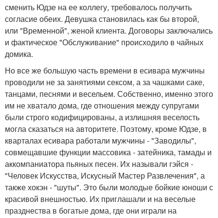
сменить Юдзе на ее коллегу, требовалось получить
согласие обеих. Девушка становилась как бы второй,
или "Временной", женой клиента. Договоры заключались
и фактическое "Обслуживание" происходило в чайных
домика.
Но все же большую часть времени в есивара мужчины
проводили не за занятиями сексом, а за чашками саке,
танцами, песнями и весельем. Собственно, именно этого
им не хватало дома, где отношения между супругами
были строго кодифицированы, а излишняя веселость
могла сказаться на авторитете. Поэтому, кроме Юдзе, в
кварталах есивара работали мужчины - "Заводилы",
совмещавшие функции массовика - затейника, тамады и
аккомпаниатора пьяных песен. Их называли гэйся -
"Человек Искусства, Искусный Мастер Развлечения", а
также хокэн - "шуты". Это были молодые бойкие юноши с
красивой внешностью. Их приглашали и на веселые
празднества в богатые дома, где они играли на