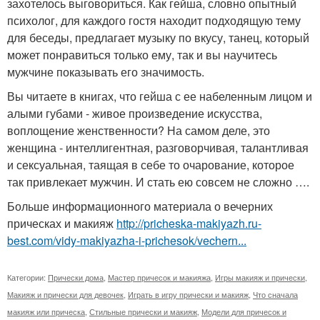
захотелось выговориться. Как гейша, словно опытный
психолог, для каждого гостя находит подходящую тему
для беседы, предлагает музыку по вкусу, танец, который
может понравиться только ему, так и вы научитесь
мужчине показывать его значимость.
Вы читаете в книгах, что гейша с ее набеленным лицом и
алыми губами - живое произведение искусства,
воплощение женственности? На самом деле, это
женщина - интеллигентная, разговорчивая, талантливая
и сексуальная, таящая в себе то очарование, которое
так привлекает мужчин. И стать ею совсем не сложно ….
Больше информационного материала о вечерних
прическах и макияж
http://pricheska-makiyazh.ru-
best.com/vidy-makiyazha-i-prichesok/vechern...
Категории:
Прически дома
,
Мастер причесок и макияжа
,
Игры макияж и прически
,
Макияж и прически для девочек
,
Играть в игру прически и макияж
,
Что сначала
макияж или прическа
,
Стильные прически и макияж
,
Модели для причесок и