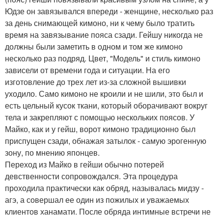
Юдзе он завязывался впереди - женщине, несколько раз
за день снимающей кимоно, ни к чему было тратить
время на завязывание пояса сзади. Гейшу никогда не
должны были заметить в одном и том же кимоно
несколько раз подряд. Цвет, "Модель" и стиль кимоно
зависели от времени года и ситуации. На его
изготовление до трех лет из-за сложной вышивки
уходило. Само кимоно не кроили и не шили, это был и
есть цельный кусок ткани, который оборачивают вокруг
тела и закрепляют с помощью нескольких поясов. У
Майко, как и у гейш, ворот кимоно традиционно был
приспущен сзади, обнажая затылок - самую эрогенную
зону, по мнению японцев.
Переход из Майко в гейши обычно потерей
девственности сопровождался. Эта процедура
проходила практически как обряд, называлась мидзу -
агэ, а совершал ее один из пожилых и уважаемых
клиентов ханамати. После обряда интимные встречи не