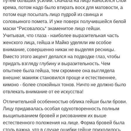
путем больших усилий: сначала на лицо наносился слой
крема, потом надо было втирать воск для матовости, а
потом еще посыпать лицо пудрой из свинца и
соловьиного помета. И уже поверх получившейся белой
маски "Рисовалось" знаменитое лицо гейши.
Учитывая, что глаза - наиболее выразительная часть
женского лица, гейша и Майко уделяли им особое
внимание, совершенно никак не выделяя ресницы.
Вместо этого акцент делался на подводке глаз, чтобы
придать взгляду глубину и выразительность. Чем
опытнее была гейша, тем скромнее она выглядела
внешне: макияж становился проще и естественнее,
кимоно - более спокойных тонов. Ничто не должно было
отвлекать внимание от ее искусства!
Отличительной особенностью облика гейши были брови.
Лицу придавалась особая одухотворенность полным
выщипыванием бровей и рисованием их выше
естественного положения на лице. Форма бровей была
столь важна, что в случае ошибки гейше приходилось