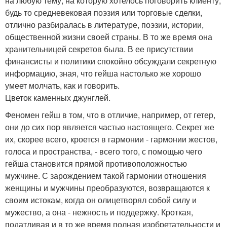
на любую тему, на которую хотелось поговорить клиенту,
будь то средневековая поэзия или торговые сделки,
отлично разбиралась в литературе, поэзии, истории,
общественной жизни своей страны. В то же время она
хранительницей секретов была. В ее присутствии
финансисты и политики спокойно обсуждали секретную
информацию, зная, что гейша настолько же хорошо
умеет молчать, как и говорить.
Цветок каменных джунглей.
Феномен гейш в том, что в отличие, например, от гетер,
они до сих пор является частью настоящего. Секрет же
их, скорее всего, кроется в гармонии - гармонии жестов,
голоса и пространства, - всего того, с помощью чего
гейша становится прямой противоположностью
мужчине. С зарождением такой гармонии отношения
женщины и мужчины преобразуются, возвращаются к
своим истокам, когда он олицетворял собой силу и
мужество, а она - нежность и поддержку. Кроткая,
податливая и в то же время полная изобретательности и