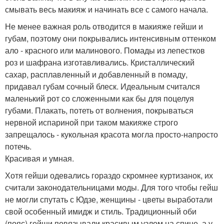
смывать весь макияж и начинать все с самого начала.
Не менее важная роль отводится в макияже гейши и
губам, поэтому они покрывались интенсивным оттенком
ало - красного или малинового. Помады из лепестков
роз и шафрана изготавливались. Кристаллический
сахар, расплавленный и добавленный в помаду,
придавал губам сочный блеск. Идеальным считался
маленький рот со сложенными как бы для поцелуя
губами. Плакать, потеть от волнения, покрываться
нервной испариной при таком макияже строго
запрещалось - кукольная красота могла просто-напросто
потечь.
Красивая и умная.
Хотя гейши одевались гораздо скромнее куртизанок, их
считали законодательницами моды. Для того чтобы гейш
не могли спутать с Юдзе, женщины - цветы выработали
свой особенный имидж и стиль. Традиционный оби
(пояс) гейши повязывали красивым узлом на спине, а у