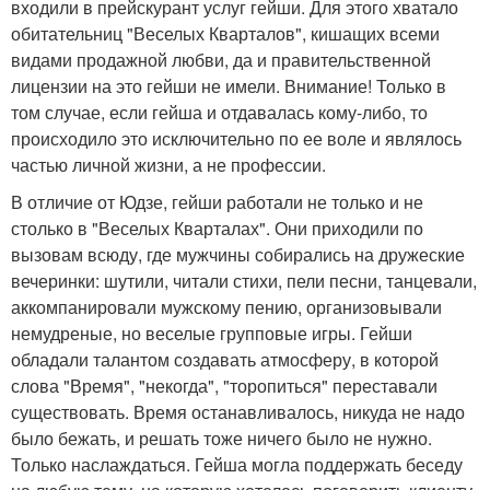
входили в прейскурант услуг гейши. Для этого хватало
обитательниц "Веселых Кварталов", кишащих всеми
видами продажной любви, да и правительственной
лицензии на это гейши не имели. Внимание! Только в
том случае, если гейша и отдавалась кому-либо, то
происходило это исключительно по ее воле и являлось
частью личной жизни, а не профессии.
В отличие от Юдзе, гейши работали не только и не
столько в "Веселых Кварталах". Они приходили по
вызовам всюду, где мужчины собирались на дружеские
вечеринки: шутили, читали стихи, пели песни, танцевали,
аккомпанировали мужскому пению, организовывали
немудреные, но веселые групповые игры. Гейши
обладали талантом создавать атмосферу, в которой
слова "Время", "некогда", "торопиться" переставали
существовать. Время останавливалось, никуда не надо
было бежать, и решать тоже ничего было не нужно.
Только наслаждаться. Гейша могла поддержать беседу