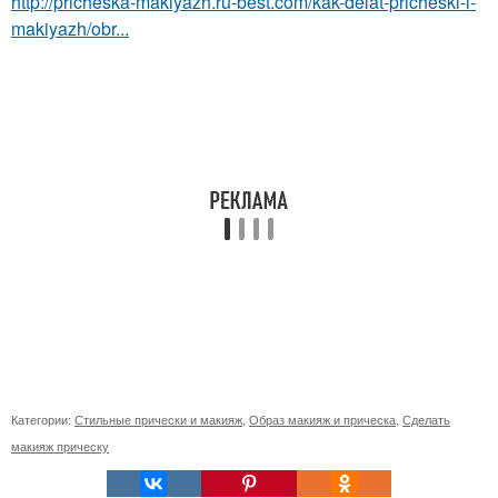
http://pricheska-makiyazh.ru-best.com/kak-delat-pricheski-i-
makiyazh/obr...
Категории:
Стильные прически и макияж
,
Образ макияж и прическа
,
Сделать
макияж прическу