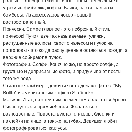
рваные - вообще отлично! Кроп - топы, необычные и
угрюмые футболки, кофты. Байки, парки, пальто и
бомберы. Из аксессуаров чокер - самый
распространенный.
Прически. Самое главное - это небрежный стиль
причесок! Пучок, две так называемые гулички,
распущенные волосы, хвост с начесом и пучок на
полголовы - это когда распущенные остаються позади, а
верхние собирают в пучок.
Фотографии. Селфи. Конечно же, не просто селфи, а
грустные и деприсивные фото, и придумывают посты
того же рода.
Стильные тамблер - девочки часто делают фото с "My
Bottle" и американским кофк из Starbucks.
Макияж. Итак, важнейшим элементом являються брови.
Очень густые и прямыеброви. Желательно
разноцветные. Приветствуются стикеры, блестки и
наклейки на лице, а так же на губах. Девушки любят
фотографироваться кактусы.