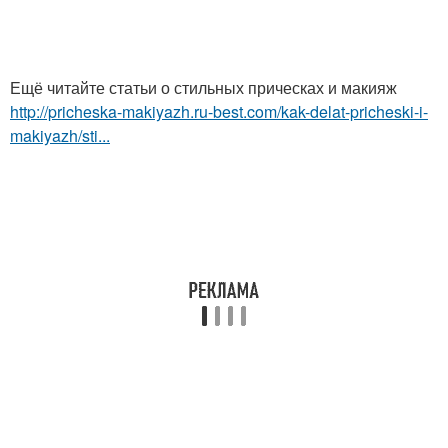
Ещё читайте статьи о стильных прическах и макияж
http://pricheska-makiyazh.ru-best.com/kak-delat-pricheski-i-
makiyazh/sti...