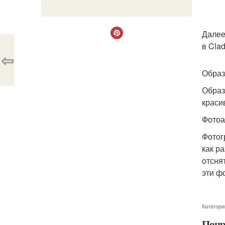
Далее
в Cla
⇦
Образ
Образ
краси
Фотоа
Фотог
как р
отсня
эти ф
Категори
Понр