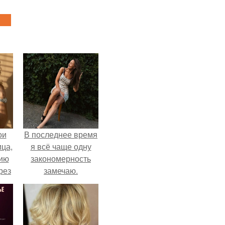
ои
В последнее время
ца,
я всё чаще одну
нию
закономерность
рез
замечаю.