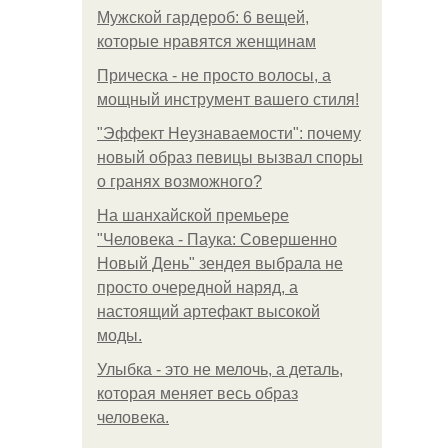
Мужской гардероб: 6 вещей,
которые нравятся женщинам
Прическа - не просто волосы, а
мощный инструмент вашего стиля!
"Эффект Неузнаваемости": почему
новый образ певицы вызвал споры
о гранях возможного?
На шанхайской премьере
"Человека - Паука: Совершенно
Новый День" зендея выбрала не
просто очередной наряд, а
настоящий артефакт высокой
моды.
Улыбка - это не мелочь, а деталь,
которая меняет весь образ
человека.