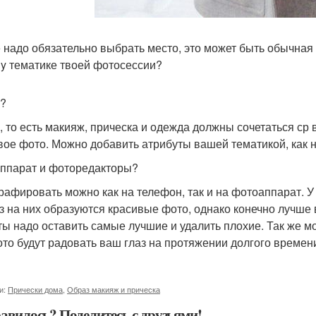
 надо обязательно выбрать место, это может быть обычная ст
dy тематике твоей фотосессии?
?
, то есть макияж, прическа и одежда должны сочетаться ср в
вое фото. Можно добавить атрибуты вашей тематикой, как нап
ппарат и фоторедакторы?
рафировать можно как на телефон, так и на фотоаппарат. 
аз на них образуются красивые фото, однако конечно лучше
ты надо оставить самые лучшие и удалить плохие. Так же м
ото будут радовать ваш глаз на протяжении долгого времен
и:
Прически дома
,
Образ макияж и прическа
авилось? Поделитесь с друзьями!