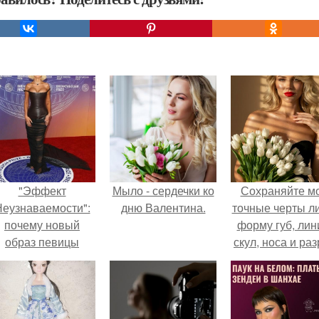
"Эффект
Мыло - сердечки ко
Сохраняйте м
еузнаваемости":
дню Валентина.
точные черты ли
почему новый
форму губ, ли
образ певицы
скул, носа и раз
вызвал споры о
глаз.
гранях
возможного?