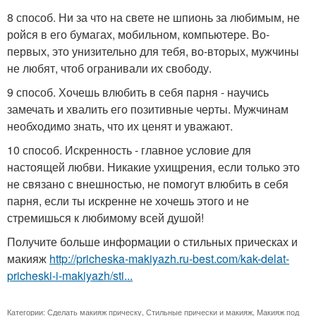
8 способ. Ни за что на свете не шпионь за любимым, не
ройся в его бумагах, мобильном, компьютере. Во-
первых, это унизительно для тебя, во-вторых, мужчины
не любят, чтоб огранивали их свободу.
9 способ. Хочешь влюбить в себя парня - научись
замечать и хвалить его позитивные черты. Мужчинам
необходимо знать, что их ценят и уважают.
10 способ. Искренность - главное условие для
настоящей любви. Никакие ухищрения, если только это
не связано с внешностью, не помогут влюбить в себя
парня, если ты искренне не хочешь этого и не
стремишься к любимому всей душой!
Получите больше информации о стильных прическах и
макияж
http://pricheska-makiyazh.ru-best.com/kak-delat-
pricheski-i-makiyazh/sti...
Категории:
Сделать макияж прическу
,
Стильные прически и макияж
,
Макияж под