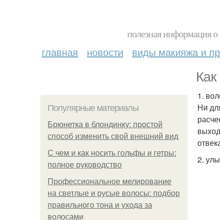
полезная информация о 
главная
новости
виды макияжа и пр
Как
1. во
Ни дл
Популярные материалы
расче
Брюнетка в блондинку: простой
выход
способ изменить свой внешний вид
отвек
С чем и как носить гольфы и гетры:
2. ул
полное руководство
Профессиональное мелирование
на светлые и русые волосы: подбор
правильного тона и ухода за
волосами