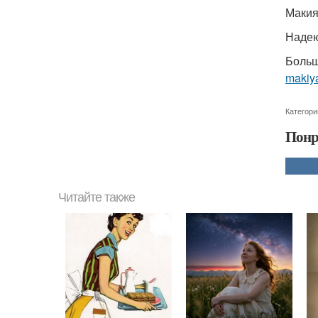
Макия
Надею
Больш
makiya
Категори
Понр
Читайте также