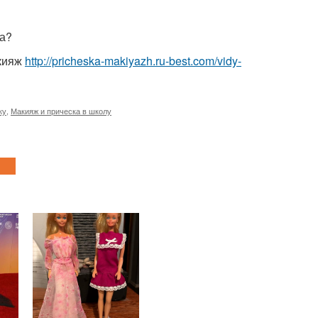
са?
акияж
http://pricheska-makiyazh.ru-best.com/vidy-
ку
,
Макияж и прическа в школу