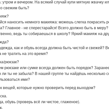
ь: утром и вечером. На всякий случай купи мятную жвачку и
о свежим быть?
кияж?
йся наносить немного макияжа: можешь слегка покрасить ре
а? Главное - не сперестарайся! Всего должно быть в меру?
твенно, ведь ты собираешься в школу? Яркий макияж на др
ежда?
одежда, как и обувь всегда должна быть чистой и свежей? В
а не тратить на это время?
мка/рюкзак?
ем рюкзаке или сумке всегда должен быть порядок? Заране
о ли ты не забыла? В нашей группе ты найдёшь несколько с
льзоваться ими?
к вещей, которые нужно проверить перед выходом?
ска.
а, обувь (проверь всё ли чистое, глаженое).
к.