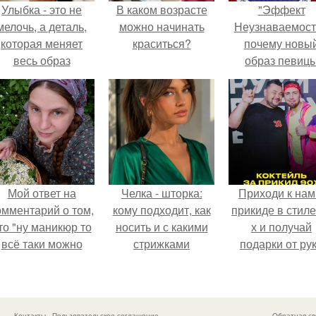
Улыбка - это не
В каком возрасте
"Эффект
мелочь, а деталь,
можно начинать
Неузнаваемост
которая меняет
краситься?
почему новы
весь образ
образ певиц
человека.
вызвал споры
гранях
возможного?
Мой ответ на
Челка - шторка:
Приходи к нам
омментарий о том,
кому подходит, как
прикиде в стиле
то "ну маникюр то
носить и с какими
х и получай
всё таки можно
стрижками
подарки от ру
было бы сделать.
сочетать.
вверх!
Контакты
Пользовательское соглашение
Обратная св