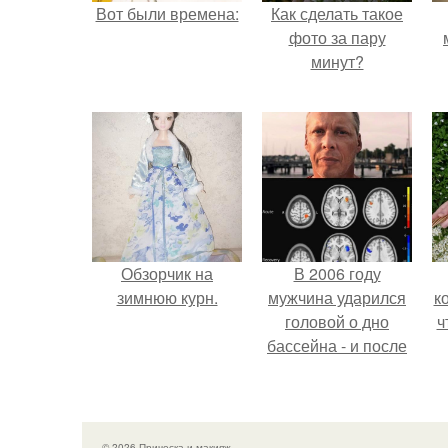
Вот были времена:
Как сделать такое
фото за пару
минут?
Обзорчик на
В 2006 году
зимнюю курн.
мужчина ударился
к
головой о дно
ч
бассейна - и после
этого его жизнь
изменилась самым
странным образом.
© 2026 Прическа и макияж