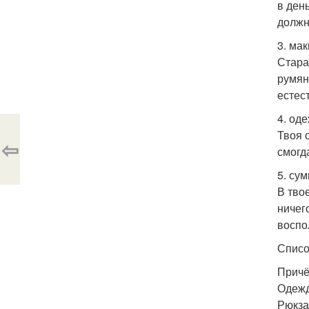
в ден
должн
3. ма
Стара
румян
естес
4. од
Твоя 
⇦
смогд
5. су
В тво
ничег
воспо
Списо
Причё
Одежд
Рюкза