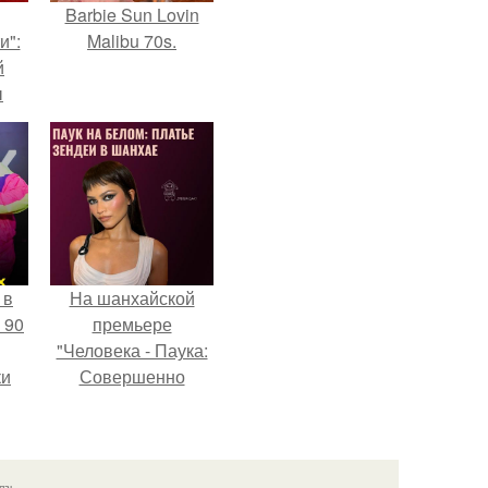
Barbie Sun Lovin
и":
Malibu 70s.
й
ы
 о
 в
На шанхайской
 90
премьере
"Человека - Паука:
ки
Совершенно
Новый День"
зендея выбрала не
просто очередной
наряд, а настоящий
язь