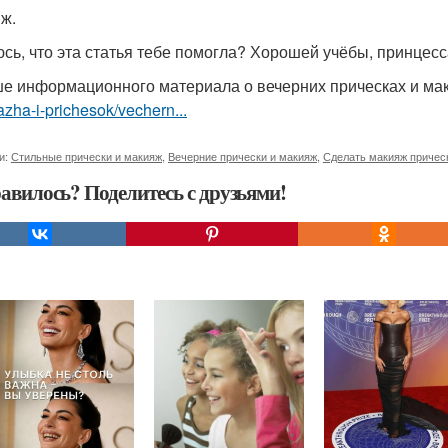
ж.
сь, что эта статья тебе помогла? Хорошей учёбы, принцес
е информационного материала о вечерних прическах и м
zha-i-prichesok/vechern...
и:
Стильные прически и макияж
,
Вечерние прически и макияж
,
Сделать макияж причес
авилось? Поделитесь с друзьями!