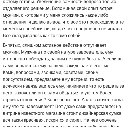
к этому готовы. Увеличение важности вопроса только
отдаляет его решение. Вспоминая свой опыт встреч
мужчин, с которыми у меня сложились какие либо
отношения, я делаю вывод, что все это происходило в те
моменты своей жизни, когда я их совершенно не искала.
Все складывалось как то само собой.
В-пятых, слишком активное действие отпугивает
мужчин. Мужчина по своей натуре завоеватель, ему
интересно побеждать, за ним не нужно бегать. А если вы
сами вешаетесь ему на шею, закидываете его смс -
Ками, вопросами, звонками, советами, своим
присутствием, предлагаете ему встречи, то есть
всячески навязываетесь ему, начинаете что то решать за
него, захочет ли он с вами общаться и уж тем более
строить отношения? Конечно же нет! А кто захочет, когда
ему что то навязывают? Вот даже сами представьте: на
витрине известного магазина стоит дизайнерская сумка,
вся такая красивая, искрится и сияет. На нее ооочень
приятно смотреть, она манит, она знает себе цену. Вам