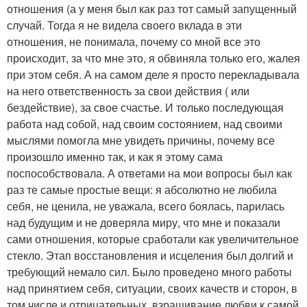
отношения (а у меня был как раз тот самый запущенный
случай. Тогда я не видела своего вклада в эти
отношения, не понимала, почему со мной все это
происходит, за что мне это, я обвиняла только его, жалея
при этом себя. А на самом деле я просто перекладывала
на него ответственность за свои действия ( или
бездействие), за свое счастье. И только последующая
работа над собой, над своим состоянием, над своими
мыслями помогла мне увидеть причины, почему все
произошло именно так, и как я этому сама
поспособствовала. А ответами на мои вопросы был как
раз те самые простые вещи: я абсолютно не любила
себя, не ценила, не уважала, всего боялась, парилась
над будущим и не доверяла миру, что мне и показали
сами отношения, которые сработали как увеличительное
стекло. Этап восстановления и исцеления был долгий и
требующий немало сил. Было проведено много работы
над принятием себя, ситуации, своих качеств и сторон, в
том числе и отрицательных, взращивание любви к самой