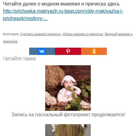
Читайте далее о модном макияже и прическа здесь
http://pricheska-makiyazh.ru-best.com/vidy-makiyazha-i-
prichesok/modnyy-...
Категории:
Сделать макияж прическу
,
Образ макияж и прическа
,
Модный макияж и
прическа
Читайте также
Запись на пасхальный фотопроект продолжается!