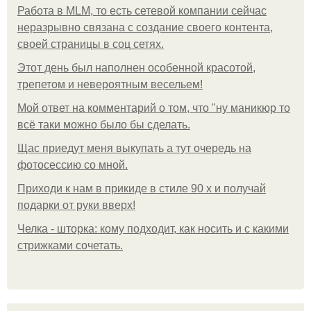
Работа в MLM, то есть сетевой компании сейчас
неразрывно связана с создание своего контента,
своей страницы в соц сетях.
Этот день был наполнен особенной красотой,
трепетом и невероятным весельем!
Мой ответ на комментарий о том, что "ну маникюр то
всё таки можно было бы сделать.
Щас приедут меня выкупать а тут очередь на
фотосессию со мной.
Приходи к нам в прикиде в стиле 90 х и получай
подарки от руки вверх!
Челка - шторка: кому подходит, как носить и с какими
стрижками сочетать.