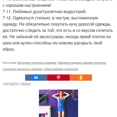
с хорошим настроением!
? 11. Любимые духи/туалетная вода/спрей.
? 12. Одеваться стильно, в чистую, выглаженную
одежду. Не обязательно покупать кучу дорогой одежды,
достаточно следить за той, что есть и со вкусом сочетать
ее. Не забывай об аксессуарах, иногда яркий платок на
шею или кулон способны по-новому раскрыть твой
образ.
Категории:
Вечерние прически и макияж
,
Маникюр педикюр макияж прическа
,
Стильные прически и макияж
,
Образ макияж и прическа
Читайте также