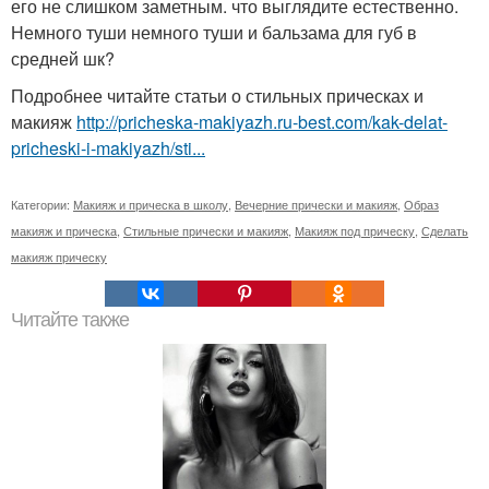
его не слишком заметным. что выглядите естественно.
Немного туши немного туши и бальзама для губ в
средней шк?
Подробнее читайте статьи о стильных прическах и
макияж
http://pricheska-makiyazh.ru-best.com/kak-delat-
pricheski-i-makiyazh/sti...
Категории:
Макияж и прическа в школу
,
Вечерние прически и макияж
,
Образ
макияж и прическа
,
Стильные прически и макияж
,
Макияж под прическу
,
Сделать
макияж прическу
Читайте также