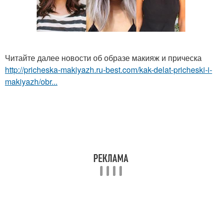
Читайте далее новости об образе макияж и прическа
http://pricheska-makiyazh.ru-best.com/kak-delat-pricheski-i-
makiyazh/obr...