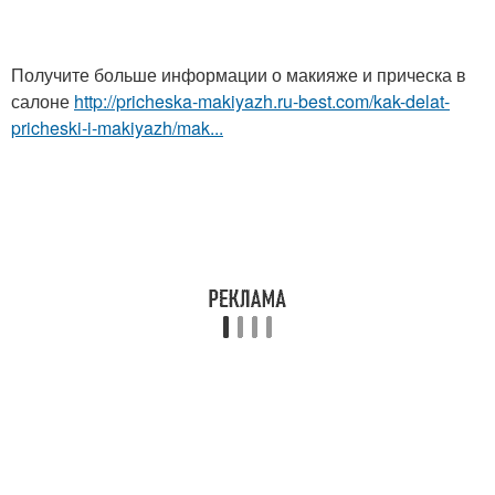
Получите больше информации о макияже и прическа в
салоне
http://pricheska-makiyazh.ru-best.com/kak-delat-
pricheski-i-makiyazh/mak...