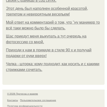
своей страницы в соц сетях.
Этот день был наполнен особенной красотой,
трепетом и невероятным весельем!
Мой ответ на комментарий о том, что "ну маникюр то
всё таки можно было бы сделать.
Щас приедут меня выкупать а тут очередь на
фотосессию со мной.
Приходи к нам в прикиде в стиле 90 х и получай
подарки от руки вверх!
Челка - шторка: кому подходит, как носить и с какими
стрижками сочетать.
© 2026 Прическа и макияж
Контакты
Пользовательское соглашение
Политика конфидециальности