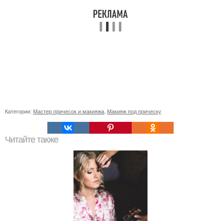
Категории:
Мастер причесок и макияжа
,
Макияж под прическу
Читайте также