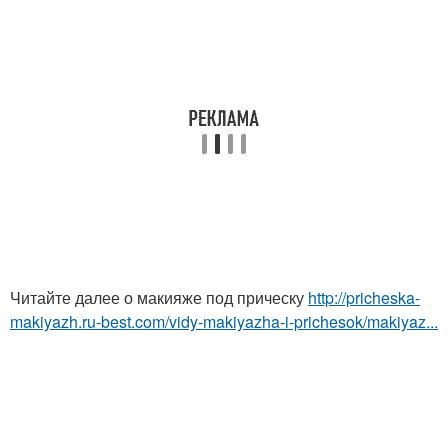
Читайте далее о макияже под прическу
http://pricheska-
makiyazh.ru-best.com/vidy-makiyazha-i-prichesok/makiyaz...