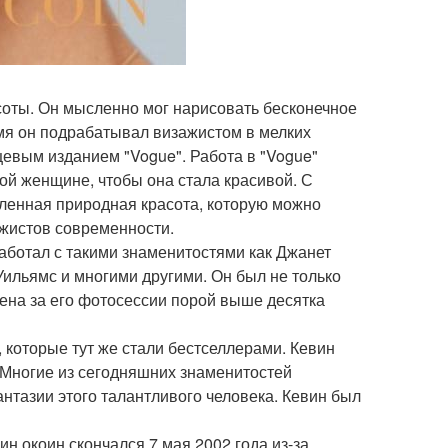
соты. Он мысленно мог нарисовать бесконечное
емя он подрабатывал визажистом в мелких
цевым изданием "Vogue". Работа в "Vogue"
ой женщине, чтобы она стала красивой. С
ленная природная красота, которую можно
ажистов современности.
аботал с такими знаменитостями как Джанет
 Уильямс и многими другими. Он был не только
ена за его фотосессии порой выше десятка
 которые тут же стали бестселлерами. Кевин
 Многие из сегодняшних знаменитостей
тазии этого талантливого человека. Кевин был
н окоин скончался 7 мая 2002 года из-за