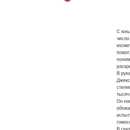
С юны
число
косме
помог
поним
раскр
В рук
Джекс
стили
тысяч
Он на
обожа
испыт
гомос
В сен