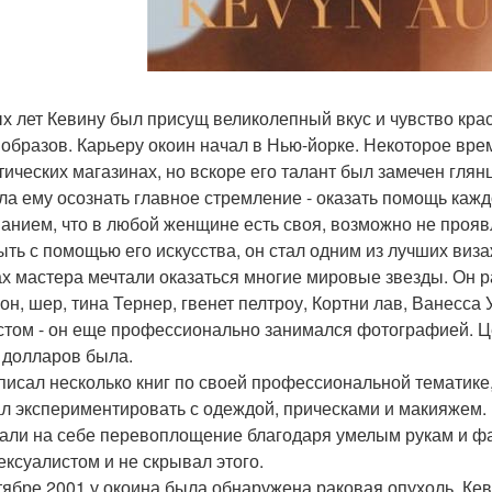
х лет Кевину был присущ великолепный вкус и чувство кра
 образов. Карьеру окоин начал в Нью-йорке. Некоторое вр
тических магазинах, но вскоре его талант был замечен глян
ла ему осознать главное стремление - оказать помощь кажд
анием, что в любой женщине есть своя, возможно не прояв
ыть с помощью его искусства, он стал одним из лучших виз
ах мастера мечтали оказаться многие мировые звезды. Он р
он, шер, тина Тернер, гвенет пелтроу, Кортни лав, Ванесса
стом - он еще профессионально занимался фотографией. Ц
 долларов была.
писал несколько книг по своей профессиональной тематике,
л экспериментировать с одеждой, прическами и макияжем.
али на себе перевоплощение благодаря умелым рукам и фан
ексуалистом и не скрывал этого.
тябре 2001 у окоина была обнаружена раковая опухоль. Кеви