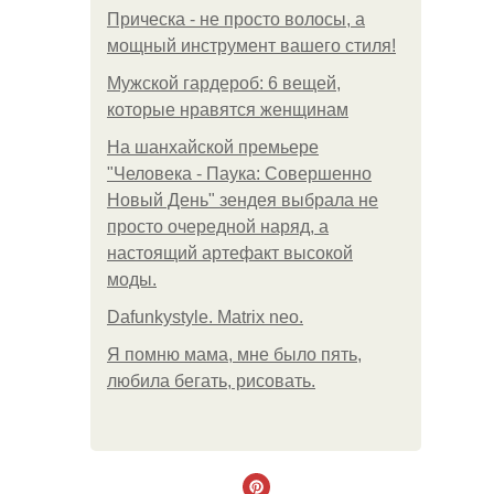
Прическа - не просто волосы, а
мощный инструмент вашего стиля!
Мужской гардероб: 6 вещей,
которые нравятся женщинам
На шанхайской премьере
"Человека - Паука: Совершенно
Новый День" зендея выбрала не
просто очередной наряд, а
настоящий артефакт высокой
моды.
Dafunkystyle. Matrix neo.
Я помню мама, мне было пять,
любила бегать, рисовать.