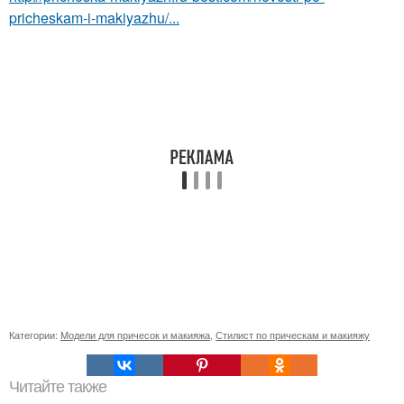
pricheskam-i-makiyazhu/...
Категории:
Модели для причесок и макияжа
,
Стилист по прическам и макияжу
Читайте также