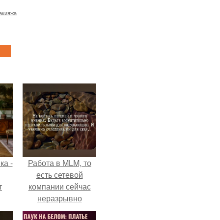
акияжа
ка -
Работа в MLM, то
есть сетевой
т
компании сейчас
неразрывно
о и
связана с создание