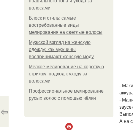
правильного тона и ухода за
волосами
Блеск и стиль: самые
востребованные виды
мелирования на светлые волосы
Мужской взгляд на женскую
одежду: как мужчины
воспринимают женскую моду
Мелкое мелирование на короткую
стрижку: подход к уходу за
волосами
- Мак
Профессиональное мелирование
аккур
русых волос с помощью чёлки
- Ман
заусе
⇦
Выпол
А на 