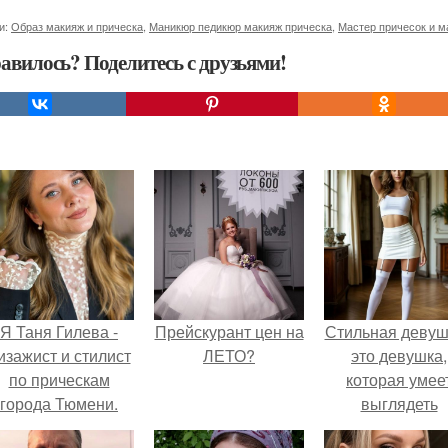
и:
Образ макияж и прическа
,
Маникюр педикюр макияж прическа
,
Мастер причесок и м
авилось? Поделитесь с друзьями!
Я Таня Гилева -
Прейскурант цен на
Стильная девуш
изажист и стилист
ЛЕТО?
это девушка,
по прическам
которая умее
города Тюмени.
выглядеть
привлекательн