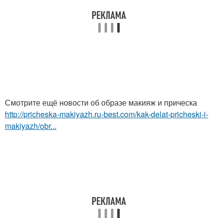
Смотрите ещё новости об образе макияж и прическа
http://pricheska-makiyazh.ru-best.com/kak-delat-pricheski-i-
makiyazh/obr...