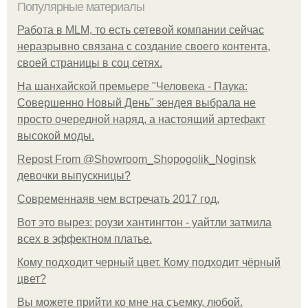
Популярные материалы
Работа в MLM, то есть сетевой компании сейчас
неразрывно связана с создание своего контента,
своей страницы в соц сетях.
На шанхайской премьере "Человека - Паука:
Совершенно Новый День" зендея выбрала не
просто очередной наряд, а настоящий артефакт
высокой моды.
Repost From @Showroom_Shopogolik_Noginsk
девочки выпускницы?
Современнаяв чем встречать 2017 год.
Вот это вырез: роузи хантингтон - уайтли затмила
всех в эффектном платьe.
Кому подходит черный цвет. Кому подходит чёрный
цвет?
Вы можете прийти ко мне на съемку, любой.