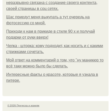
неразрывно связана с создание своего контента,
своей страницы в соц сетях.
Щас приедут меня выкупать а тут очередь на
фотосессию со мной.
Приходи к нам в прикиде в стиле 90 х и получай
подарки от руки вверх!
Челка - шторка: кому подходит, как носить и с какими
стрижками сочетать.
Мой ответ на комментарий о том, что "ну маникюр то
всё таки можно было бы сделать.
Интересные факты о красоте, которые я узнала в
питере.
© 2026 Прическа и макияж