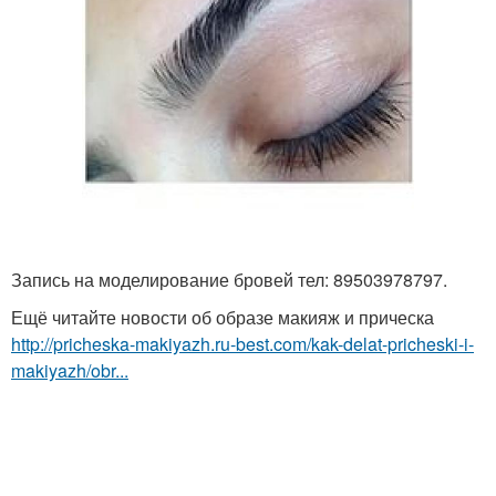
Запись на моделирование бровей тел: 89503978797.
Ещё читайте новости об образе макияж и прическа
http://pricheska-makiyazh.ru-best.com/kak-delat-pricheski-i-
makiyazh/obr...