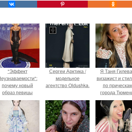
"Эффект
Сергеи Арктика /
Я Таня Гилева
еузнаваемости":
модельное
визажист и стил
почему новый
агентство Oldushka.
по прическа
образ певицы
города Тюмен
вызвал споры о
гранях
возможного?