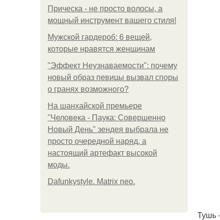
Прическа - не просто волосы, а
мощный инструмент вашего стиля!
Мужской гардероб: 6 вещей,
которые нравятся женщинам
"Эффект Неузнаваемости": почему
новый образ певицы вызвал споры
о гранях возможного?
На шанхайской премьере
"Человека - Паука: Совершенно
Новый День" зендея выбрала не
просто очередной наряд, а
настоящий артефакт высокой
моды.
Dafunkystyle. Matrix neo.
Тушь 