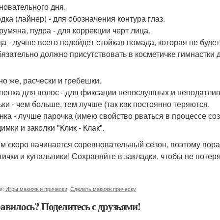
новательного дня.
дка (лайнер) - для обозначения контура глаз.
румяна, пудра - для коррекции черт лица.
а - лучше всего подойдёт стойкая помада, которая не будет
бязательно должно присутствовать в косметичке гимнастки 
но же, расчески и гребешки.
 пенка для волос - для фиксации непослушных и неподатли
ки - чем больше, тем лучше (так как постоянно теряются.
нка - лучше парочка (имею свойство рваться в процессе соз
мки и заколки "Клик - Клак".
м скоро начинается соревновательный сезон, поэтому пора 
тички и купальники! Сохраняйте в закладки, чтобы не потеря
и:
Игры макияж и прически
,
Сделать макияж прическу
авилось? Поделитесь с друзьями!