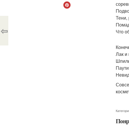
сорев
Подво
Тени, 
Помад
⇦
Что о
Конеч
Лак и
Шпиль
Паути
Невиди
Совсе
косме
Категори
Понр