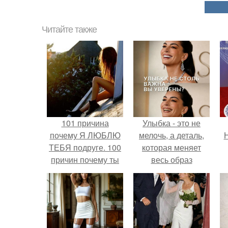
Читайте также
101 причина
Улыбка - это не
почему Я ЛЮБЛЮ
мелочь, а деталь,
Н
ТЕБЯ подруге. 100
которая меняет
причин почему ты
весь образ
моя лучшая
человека.
подруга.