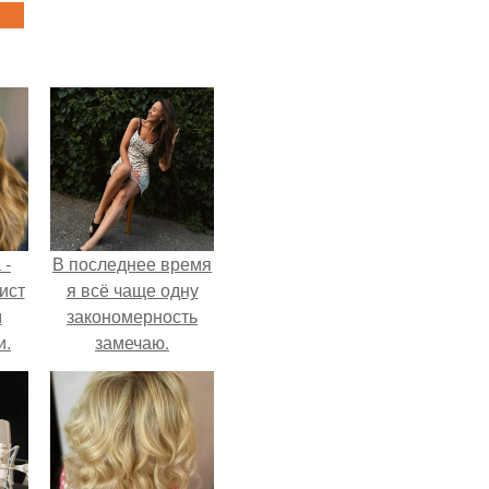
 -
В последнее время
ист
я всё чаще одну
м
закономерность
и.
замечаю.