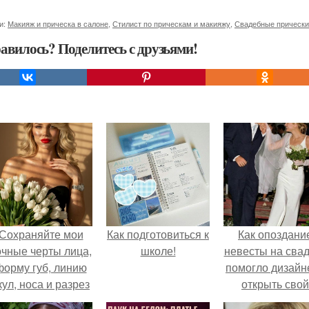
и:
Макияж и прическа в салоне
,
Стилист по прическам и макияжу
,
Свадебные прически
авилось? Поделитесь с друзьями!
Сохраняйте мои
Как подготовиться к
Как опоздани
очные черты лица,
школе!
невесты на сва
форму губ, линию
помогло дизайн
кул, носа и разрез
открыть свой
глаз.
бренд.