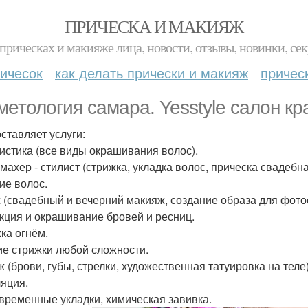
ПРИЧЕСКА И МАКИЯЖ
прическах и макияже лица, новости, отзывы, новинки, сек
ичесок
как делать прически и макияж
причес
метология самара. Yesstyle салон кр
ставляет услуги:
истика (все виды окрашивания волос).
махер - стилист (стрижка, укладка волос, прическа свадебна
ие волос.
 (свадебный и вечерний макияж, создание образа для фото
кция и окрашивание бровей и ресниц.
ка огнём.
ие стрижки любой сложности.
ж (брови, губы, стрелки, художественная татуировка на теле)
яция.
временные укладки, химическая завивка.