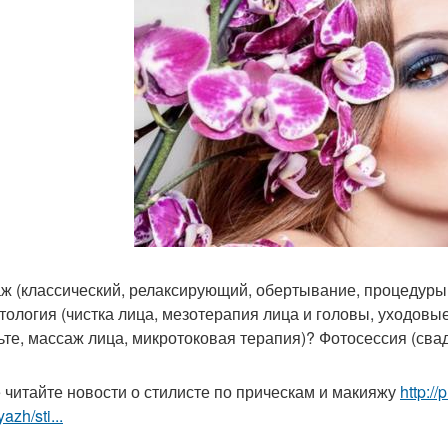
ж (классический, релаксирующий, обертывание, процедуры
тология (чистка лица, мезотерапия лица и головы, уходов
ьте, массаж лица, микротоковая терапия)? Фотосессия (свад
 читайте новости о стилисте по прическам и макияжу
http:/
azh/sti...