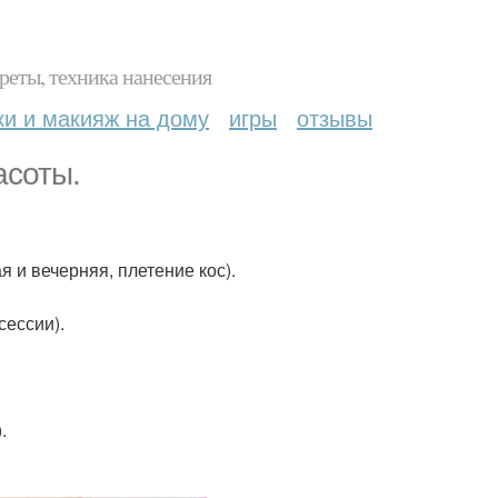
реты, техника нанесения
ки и макияж на дому
игры
отзывы
асоты.
я и вечерняя, плетение кос).
сессии).
.