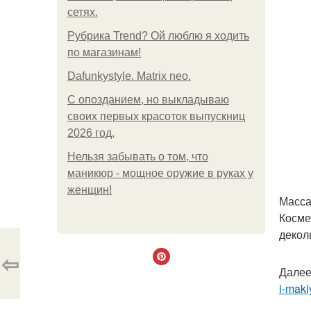
сетях.
Рубрика Trend? Ой люблю я ходить
по магазинам!
Dafunkystyle. Matrix neo.
С опозданием, но выкладываю
своих первых красоток выпускниц
2026 год.
Нельзя забывать о том, что
маникюр - мощное оружие в руках у
женщин!
Масса
Косме
декол
⇦
Далее
i-makiy