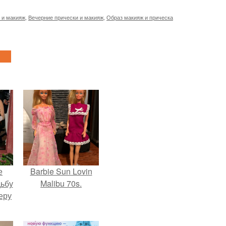
 и макияж
,
Вечерние прически и макияж
,
Образ макияж и прическа
е
Barbie Sun Lovin
дьбу
Malibu 70s.
еру