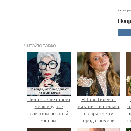
Категори
Понр
Читайте также
Ничто так не старит
Я Таня Гилева -
женщину, как
визажист и стилист
т
слишком богатый
по прическам
костюм.
города Тюмени.
с