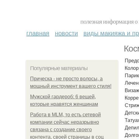
полезная информация о 
главная
новости
виды макияжа и пр
Кос
Предо
Колор
Популярные материалы
Парик
Прическа - не просто волосы, а
Лечен
мощный инструмент вашего стиля!
Визаж
Мужской гардероб: 6 вещей,
Корре
которые нравятся женщинам
Стриж
Детск
Работа в MLM, то есть сетевой
Татуа
компании сейчас неразрывно
Депил
связана с создание своего
Долго
контента, своей страницы в соц