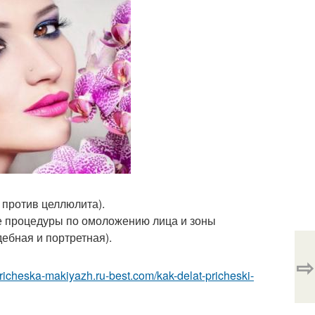
 против целлюлита).
ые процедуры по омоложению лица и зоны
ебная и портретная).
⇨
/pricheska-makiyazh.ru-best.com/kak-delat-pricheski-