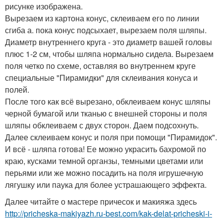
рисунке изображена.
Вырезаем из картона конус, склеиваем его по линии
сгиба а. пока конус подсыхает, вырезаем поля шляпы.
Диаметр внутреннего круга - это диаметр вашей головы
плюс 1-2 см, чтобы шляпа нормально сидела. Вырезаем
поля четко по схеме, оставляя во внутреннем круге
специальные "Пирамидки" для склеивания конуса и
полей.
После того как всё вырезано, обклеиваем конус шляпы
черной бумагой или тканью с внешней стороны и поля
шляпы обклеиваем с двух сторон. Даем подсохнуть.
Далее склеиваем конус и поля при помощи "Пирамидок".
И всё - шляпа готова! Ее можно украсить бахромой по
краю, кусками темной органзы, темными цветами или
перьями или же можно посадить на поля игрушечную
лягушку или паука для более устрашающего эффекта.
Далее читайте о мастере причесок и макияжа здесь
http://pricheska-makiyazh.ru-best.com/kak-delat-pricheski-i-