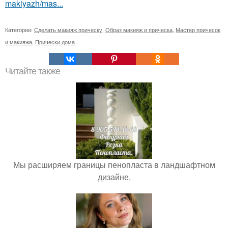
makiyazh/mas...
Категории:
Сделать макияж прическу
,
Образ макияж и прическа
,
Мастер причесок
и макияжа
,
Прически дома
Читайте также
Мы расширяем границы пенопласта в ландшафтном
дизайне.