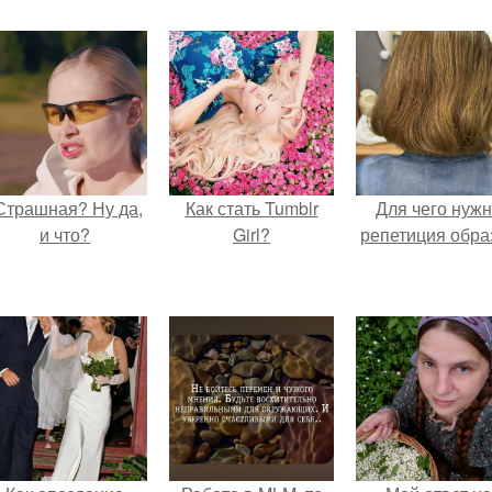
Страшная? Ну да,
Как стать Tumblr
Для чего нуж
и что?
Girl?
репетиция обра