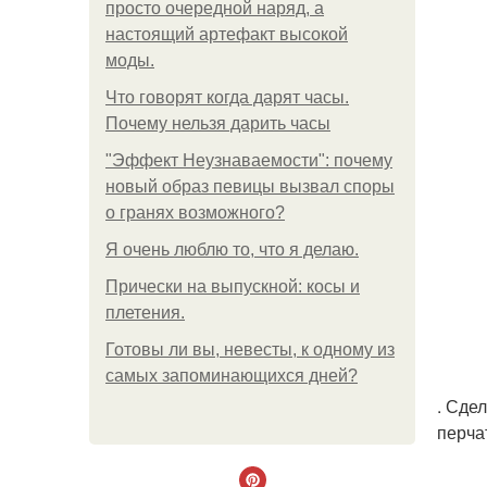
просто очередной наряд, а
настоящий артефакт высокой
моды.
Что говорят когда дарят часы.
Почему нельзя дарить часы
"Эффект Неузнаваемости": почему
новый образ певицы вызвал споры
о гранях возможного?
Я очень люблю то, что я делаю.
Прически на выпускной: косы и
плетения.
Готовы ли вы, невесты, к одному из
самых запоминающихся дней?
. Сде
перчат