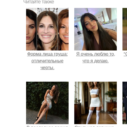
Читайте также
Форма лица груша:
Я очень люблю то,
"
отличительные
что я делаю.
черты.