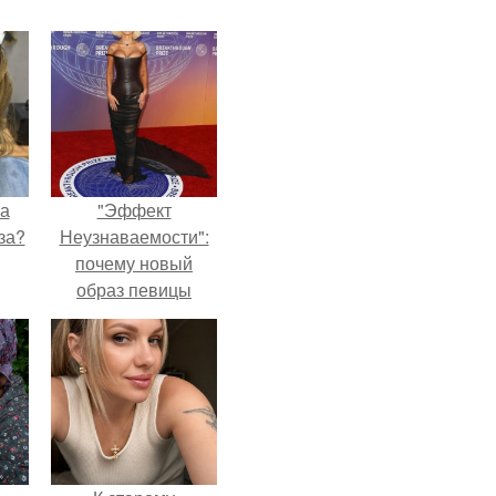
на
"Эффект
за?
Неузнаваемости":
почему новый
образ певицы
вызвал споры о
гранях
возможного?