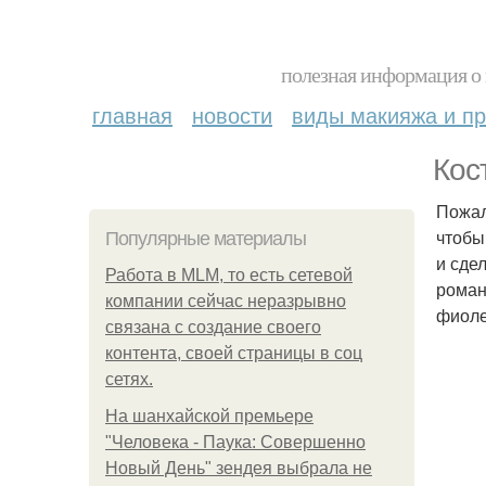
полезная информация о 
главная
новости
виды макияжа и пр
Кос
Пожал
чтобы
Популярные материалы
и сде
Работа в MLM, то есть сетевой
роман
компании сейчас неразрывно
фиоле
связана с создание своего
контента, своей страницы в соц
сетях.
На шанхайской премьере
"Человека - Паука: Совершенно
Новый День" зендея выбрала не