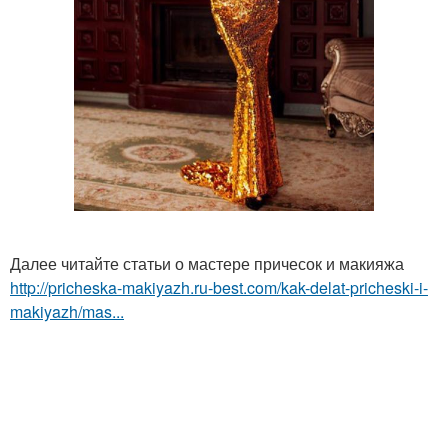
Далее читайте статьи о мастере причесок и макияжа
http://pricheska-makiyazh.ru-best.com/kak-delat-pricheski-i-
makiyazh/mas...