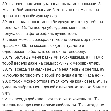
80. ты очень тактично указываешь на мои промахи. 81.
Мы с тобой можем часами болтать ни о чем лежа на
кровати под любимую музыку.
82. все, подаренные мною безделушки стоят у тебя на
полочках. 83. Ты всегда убеждаешь меня, что я
получаюсь на фотографиях лучше тебя.
84. вмиг можешь раскрасить чёрно-белый мир яркими
красками. 85. Ты можешь сидеть в туалете и
одновременно болтать со мной по телефону.
86. ты балуешь меня разными вкусняшками. 87. Нам с
тобой весело даже на самых скучных мероприятиях.
88. ты всегда "Намыливаешь" меня первым снегом. 89.
Я люблю поговорить с тобой по душам в три часа ночи.
90. с тобой можно отправиться хоть на край света. 91. Ты
умеешь забрать меня домой с вечеринки только ближе к
утру.
92. ты всегда добиваешься того, чего хочешь. 93. Ты
знаешь всё про мою первую любовь. 94. Ты никогда не
делаешь мне замечания на людях. 95. мне очень уютно в