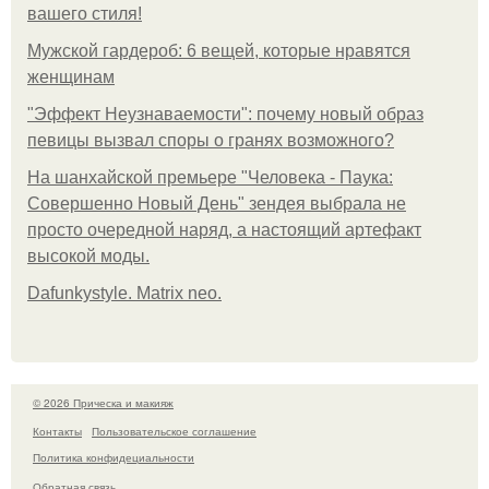
вашего стиля!
Мужской гардероб: 6 вещей, которые нравятся
женщинам
"Эффект Неузнаваемости": почему новый образ
певицы вызвал споры о гранях возможного?
На шанхайской премьере "Человека - Паука:
Совершенно Новый День" зендея выбрала не
просто очередной наряд, а настоящий артефакт
высокой моды.
Dafunkystyle. Matrix neo.
© 2026 Прическа и макияж
Контакты
Пользовательское соглашение
Политика конфидециальности
Обратная связь