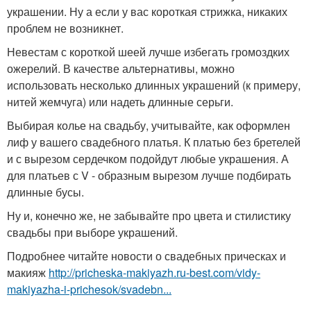
украшении. Ну а если у вас короткая стрижка, никаких
проблем не возникнет.
Невестам с короткой шеей лучше избегать громоздких
ожерелий. В качестве альтернативы, можно
использовать несколько длинных украшений (к примеру,
нитей жемчуга) или надеть длинные серьги.
Выбирая колье на свадьбу, учитывайте, как оформлен
лиф у вашего свадебного платья. К платью без бретелей
и с вырезом сердечком подойдут любые украшения. А
для платьев с V - образным вырезом лучше подбирать
длинные бусы.
Ну и, конечно же, не забывайте про цвета и стилистику
свадьбы при выборе украшений.
Подробнее читайте новости о свадебных прическах и
макияж
http://pricheska-makiyazh.ru-best.com/vidy-
makiyazha-i-prichesok/svadebn...