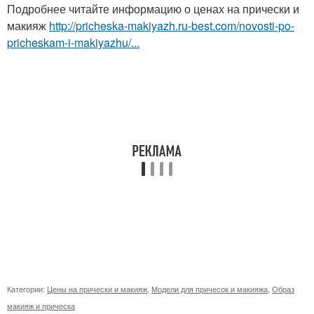
Подробнее читайте информацию о ценах на прически и
макияж
http://pricheska-makiyazh.ru-best.com/novosti-po-
pricheskam-i-makiyazhu/...
Категории:
Цены на прически и макияж
,
Модели для причесок и макияжа
,
Образ
макияж и прическа