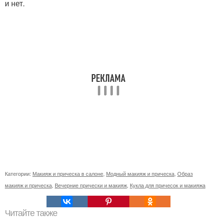
и нет.
Категории:
Макияж и прическа в салоне
,
Модный макияж и прическа
,
Образ
макияж и прическа
,
Вечерние прически и макияж
,
Кукла для причесок и макияжа
Читайте также