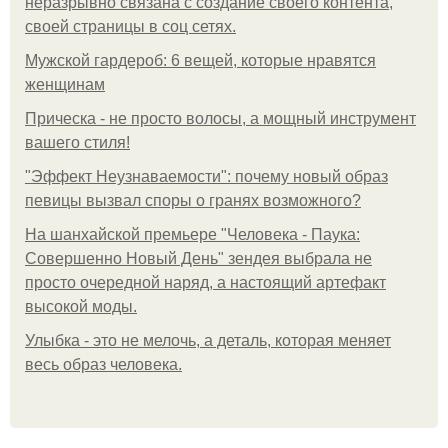
неразрывно связана с создание своего контента,
своей страницы в соц сетях.
Мужской гардероб: 6 вещей, которые нравятся
женщинам
Прическа - не просто волосы, а мощный инструмент
вашего стиля!
"Эффект Неузнаваемости": почему новый образ
певицы вызвал споры о гранях возможного?
На шанхайской премьере "Человека - Паука:
Совершенно Новый День" зендея выбрала не
просто очередной наряд, а настоящий артефакт
высокой моды.
Улыбка - это не мелочь, а деталь, которая меняет
весь образ человека.