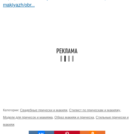
makiyazh/obr...
Категории:
Свадебные прически и макияж
,
Стилист по прическам и макияжу
,
Модели для причесок и макияжа
,
Образ макияж и прическа
,
Стильные прически и
макияж