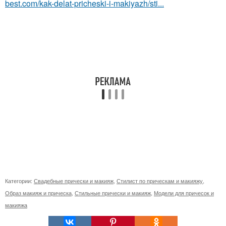
best.com/kak-delat-pricheski-i-makiyazh/sti...
Категории:
Свадебные прически и макияж
,
Стилист по прическам и макияжу
,
Образ макияж и прическа
,
Стильные прически и макияж
,
Модели для причесок и
макияжа