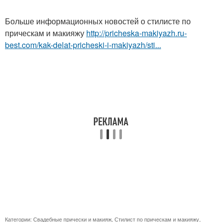
Больше информационных новостей о стилисте по
прическам и макияжу
http://pricheska-makiyazh.ru-
best.com/kak-delat-pricheski-i-makiyazh/sti...
Категории:
Свадебные прически и макияж
,
Стилист по прическам и макияжу
,