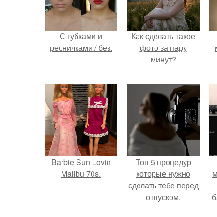
С губками и
Как сделать такое
ресничками / без.
фото за пару
минут?
Barbie Sun Lovin
Топ 5 процедур
Malibu 70s.
которые нужно
м
сделать тебе перед
отпуском.
б