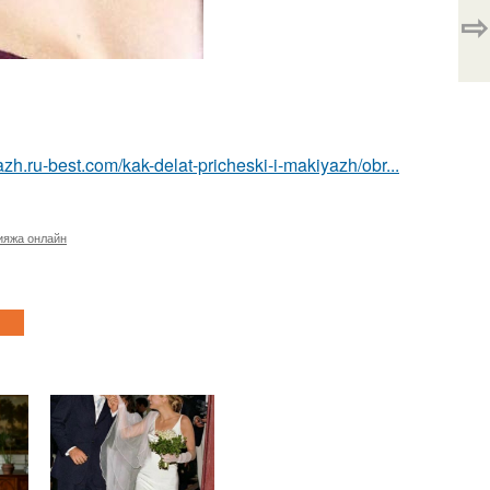
⇨
azh.ru-best.com/kak-delat-pricheski-i-makiyazh/obr...
ияжа онлайн