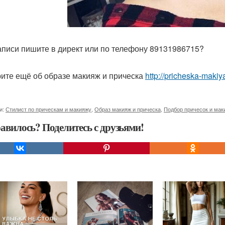
аписи пишите в директ или по телефону 89131986715?
ите ещё об образе макияж и прическа
http://pricheska-makiy
и:
Стилист по прическам и макияжу
,
Образ макияж и прическа
,
Подбор причесок и мак
авилось? Поделитесь с друзьями!