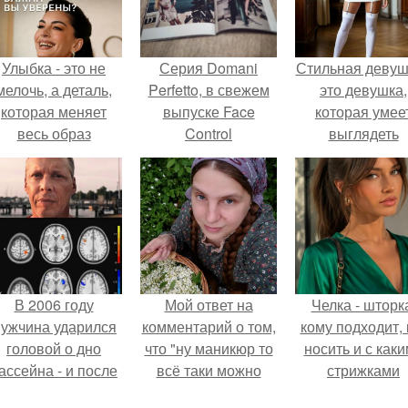
Улыбка - это не
Серия Domani
Стильная девуш
мелочь, а деталь,
Perfetto, в свежем
это девушка,
которая меняет
выпуске Face
которая умее
весь образ
Control
выглядеть
человека.
(@Facecontrol_vl).
привлекательн
элегантно в лю
ситуации.
В 2006 году
Мой ответ на
Челка - шторк
ужчина ударился
комментарий о том,
кому подходит, 
головой о дно
что "ну маникюр то
носить и с как
ассейна - и после
всё таки можно
стрижками
этого его жизнь
было бы сделать.
сочетать.