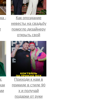
ка -
Как опоздание
невесты на свадьбу
т
помогло дизайнеру
открыть свой
о и
бренд.
бои
а:
Приходи к нам в
как
прикиде в стиле 90
ими
х и получай
подарки от руки
вверх!