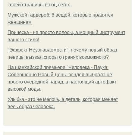
своей страницы в соц сетях.
Мужской гардероб: 6 вещей, которые нравятся
женщинам
Прическа - не просто волосы, а мощный инструмент
вашего стиля!
"Эффект Неузнаваемости": почему новый образ
певицы вызвал споры о гранях возможного?
На шанхайской премьере "Человека - Паука:
Совершенно Новый День" зендея выбрала не
просто очередной наряд, а настоящий артефакт
высокой моды.
Улыбка - это не мелочь, а деталь, которая меняет
весь образ человека.