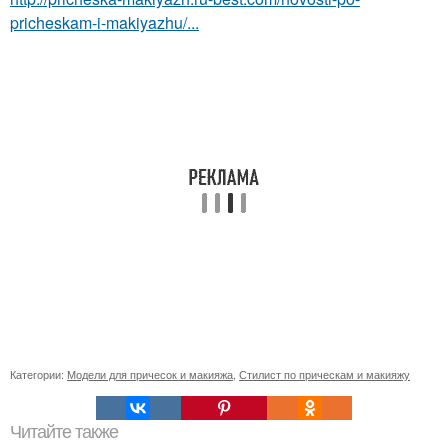
pricheskam-i-makiyazhu/...
Категории:
Модели для причесок и макияжа
,
Стилист по прическам и макияжу
Читайте также