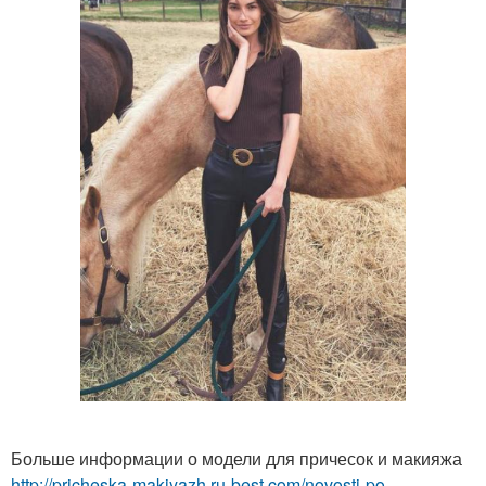
Больше информации о модели для причесок и макияжа
http://pricheska-makiyazh.ru-best.com/novosti-po-