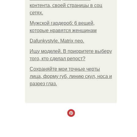
контента, своей страницы в соц
сетях.
Мужской гардероб: 6 вещей,
которые нравятся женщинам
Dafunkystyle. Matrix neo.
Ищу моделей. В приоритете выберу
того, кто сделал репост?
Сохраняйте мои точные черты
лица, форму губ, линию скул, носа и
разрез глаз.