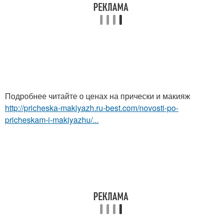
Подробнее читайте о ценах на прически и макияж
http://pricheska-makiyazh.ru-best.com/novosti-po-
pricheskam-i-makiyazhu/...