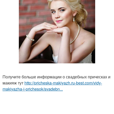
Получите больше информации о свадебных прическах и
макияж тут
http://pricheska-makiyazh.ru-best.com/vidy-
makiyazha-i-prichesok/svadebn...