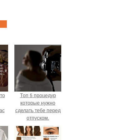
то
Топ 5 процедур
которые нужно
ас
сделать тебе перед
отпуском.
ние
а,