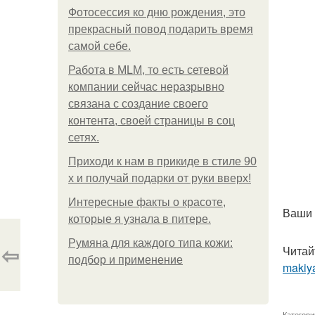
Фотосессия ко дню рождения, это
прекрасный повод подарить время
самой себе.
Работа в MLM, то есть сетевой
компании сейчас неразрывно
связана с создание своего
контента, своей страницы в соц
сетях.
Приходи к нам в прикиде в стиле 90
х и получай подарки от руки вверх!
Интересные факты о красоте,
Ваши 
которые я узнала в питере.
Румяна для каждого типа кожи:
⇦
Читай
подбор и применение
makiya
Категори