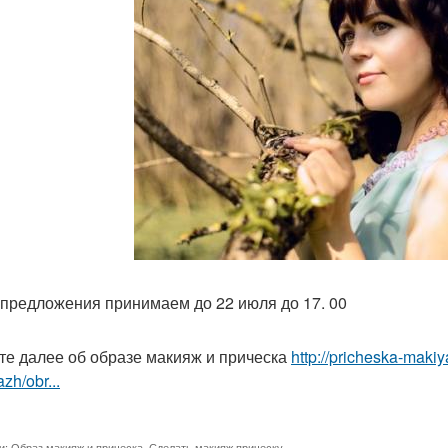
предложения принимаем до 22 июля до 17. 00
те далее об образе макияж и прическа
http://pricheska-makiy
zh/obr...
и:
Образ макияж и прическа
,
Сделать макияж прическу