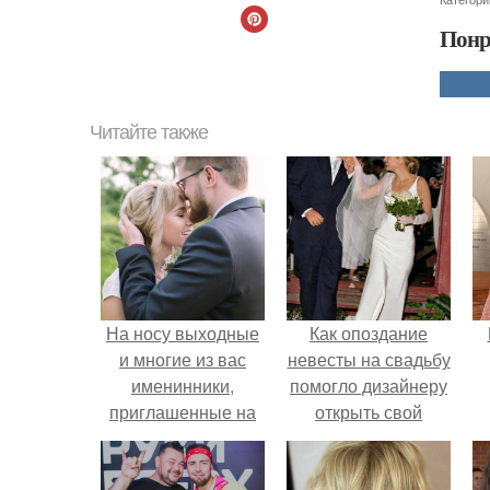
Понр
Читайте также
На носу выходные
Как опоздание
и многие из вас
невесты на свадьбу
именинники,
помогло дизайнеру
приглашенные на
открыть свой
дни рождения, у
бренд.
кого-то свадьбы, а