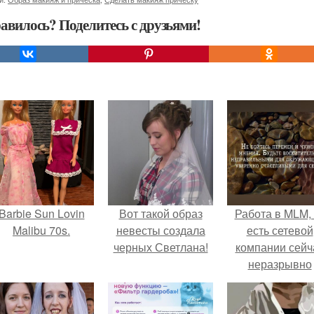
авилось? Поделитесь с друзьями!
Barbie Sun Lovin
Вот такой образ
Работа в MLM, 
Malibu 70s.
невесты создала
есть сетевой
черных Светлана!
компании сейч
неразрывно
связана с созда
своего контент