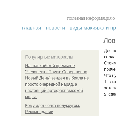
полезная информация о 
главная
новости
виды макияжа и пр
Лов
Для п
солда
Популярные материалы
Стоим
На шанхайской премьере
приче
"Человека - Паука: Совершенно
Что н
Новый День" зендея выбрала не
1. в 
просто очередной наряд, а
хотел
настоящий артефакт высокой
2. сде
моды.
Кому идет челка полукругом.
Рекомендации